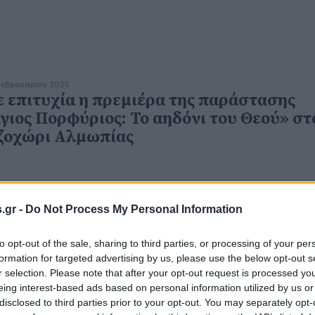
εβρουαρίου 2025
 επιτυχία η πρεμιέρα της παράστασης
γιος Πορφύριος: Το αηδόνι του Θεού» στ
ζοχώρι Αλμωπίας
.gr -
Do Not Process My Personal Information
εκεμβρίου 2024
μήθηκε ο Άγιος Πορφύριος στην Αριδαία
to opt-out of the sale, sharing to third parties, or processing of your per
formation for targeted advertising by us, please use the below opt-out s
r selection. Please note that after your opt-out request is processed y
eing interest-based ads based on personal information utilized by us or
disclosed to third parties prior to your opt-out. You may separately opt-