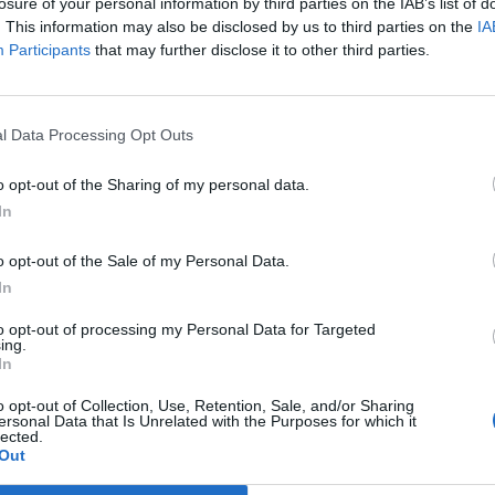
losure of your personal information by third parties on the IAB’s list of
. This information may also be disclosed by us to third parties on the
IA
Participants
that may further disclose it to other third parties.
εκεμβρίου 2023
Βίος του Αγίου Πορφυρίου (βίντεο)
l Data Processing Opt Outs
o opt-out of the Sharing of my personal data.
In
o opt-out of the Sale of my Personal Data.
In
to opt-out of processing my Personal Data for Targeted
ing.
υγούστου 2023
In
 pellanews.gr στον Άγιο Πορφύριο
o opt-out of Collection, Use, Retention, Sale, and/or Sharing
ersonal Data that Is Unrelated with the Purposes for which it
lected.
Out