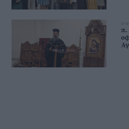
27 Φ
π.
οφ
Αγ