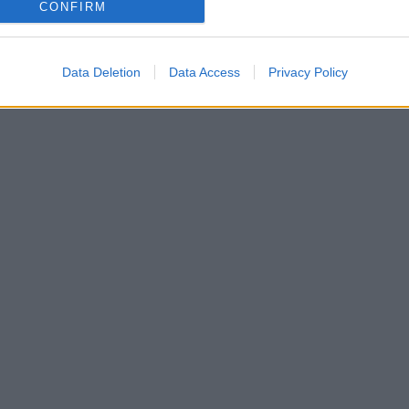
CONFIRM
εκεμβρίου 2022
Data Deletion
Data Access
Privacy Policy
τε θα σε ακούσει ο Θεός