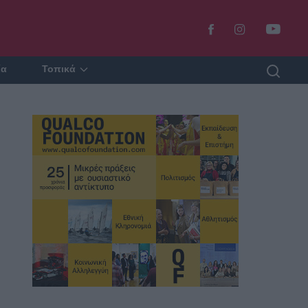
ία
Τοπικά