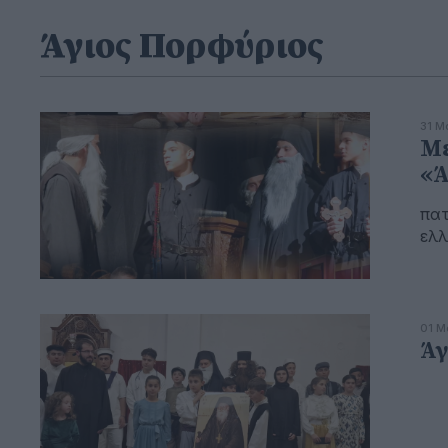
Άγιος Πορφύριος
31 Μ
Με
«Ά
πατ
ελλ
01 Μ
Άγ