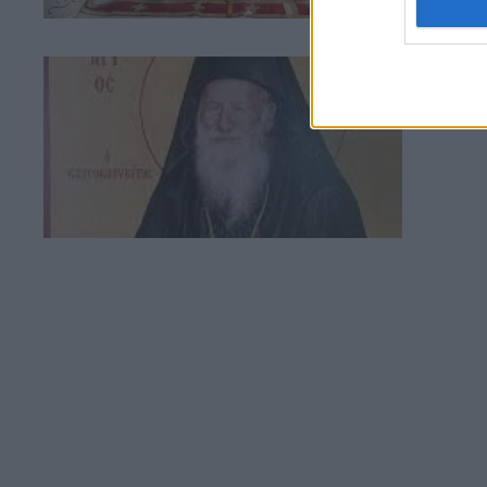
16 Δ
Τό