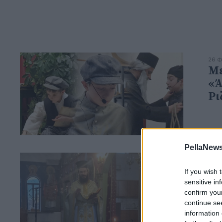
26 Φ
Με
«Ά
Ρι
PellaNews
02 Δ
Τι
If you wish 
sensitive in
confirm you
continue se
information 