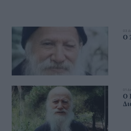
03 Δ
Ο 
01 Δ
Ο 
Δι