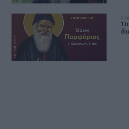
01 Δ
Όσ
δι