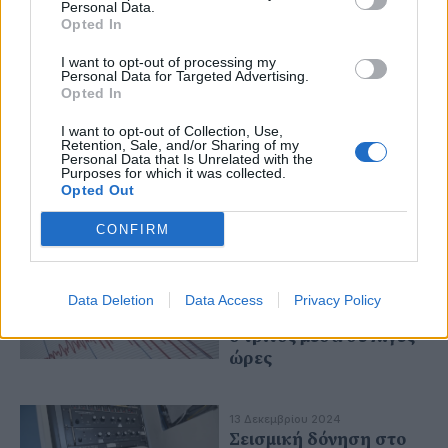
Personal Data.
Opted In
I want to opt-out of processing my
Personal Data for Targeted Advertising.
Opted In
19 Ιανουαρίου 2025
Το Άγιο Όρος γιορτάζει
I want to opt-out of Collection, Use,
τα Θεοφάνεια: Η
Retention, Sale, and/or Sharing of my
Personal Data that Is Unrelated with the
αγρυπνία και ο
Purposes for which it was collected.
αγιασμός των υδάτων
Opted Out
στη Μονή Ξενοφώντος
CONFIRM
13 Δεκεμβρίου 2024
Νέος σεισμός 4,6
Data Deletion
Data Access
Privacy Policy
Ρίχτερ στο Άγιον Όρος,
ο τρίτος μέσα σε λίγες
ώρες
13 Δεκεμβρίου 2024
Σεισμική δόνηση στο