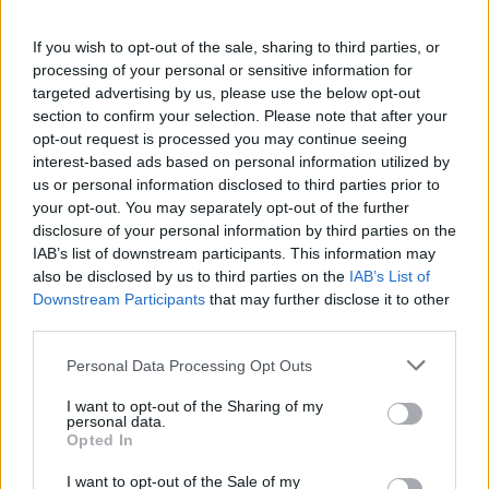
Αντιπροσωπείο της
Μονής Εσφιγμένου
If you wish to opt-out of the sale, sharing to third parties, or
processing of your personal or sensitive information for
targeted advertising by us, please use the below opt-out
07 Απριλίου 2025
section to confirm your selection. Please note that after your
Διήμερη επίσκεψη του
opt-out request is processed you may continue seeing
ΥΜΑΘ Κωνσταντίνου
interest-based ads based on personal information utilized by
Π. Γκιουλέκα στο Άγιον
us or personal information disclosed to third parties prior to
Όρος και συνεδρίαση
your opt-out. You may separately opt-out of the further
του Δ.Σ. του ΚΕΔΑΚ
disclosure of your personal information by third parties on the
στις Καρυές
IAB’s list of downstream participants. This information may
also be disclosed by us to third parties on the
IAB’s List of
Downstream Participants
that may further disclose it to other
third parties.
Personal Data Processing Opt Outs
I want to opt-out of the Sharing of my
personal data.
Opted In
I want to opt-out of the Sale of my