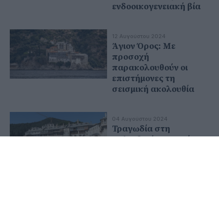
ενδοοικογενειακή βία
12 Αυγούστου 2024
Άγιον Όρος: Με
προσοχή
παρακολουθούν οι
επιστήμονες τη
σεισμική ακολουθία
04 Αυγούστου 2024
Τραγωδία στη
Χαλκιδική – Νεκρός
57χρονος στο Άγιον
Όρος
23 Ιουλίου 2024
Στοχοποίηση
δημοσιογράφου από