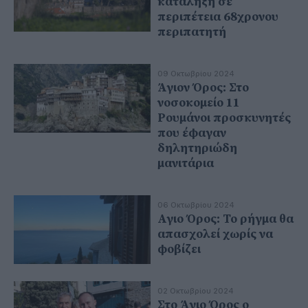
κατάληξη σε
περιπέτεια 68χρονου
περιπατητή
09 Οκτωβρίου 2024
Άγιον Όρος: Στο
νοσοκομείο 11
Ρουμάνοι προσκυνητές
που έφαγαν
δηλητηριώδη
μανιτάρια
06 Οκτωβρίου 2024
Αγιο Όρος: Το ρήγμα θα
απασχολεί χωρίς να
φοβίζει
02 Οκτωβρίου 2024
Στο Άγιο Όρος ο