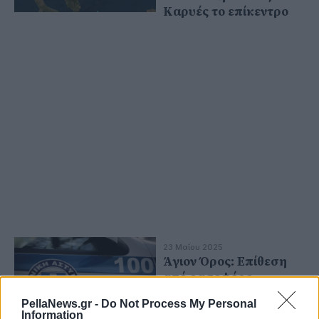
Καρυές το επίκεντρο
23 Μαΐου 2025
Άγιον Όρος: Επίθεση
από ρασοφόρο
δέχθηκε δόκιμος
PellaNews.gr -
Do Not Process My Personal
μοναχός στο
Information