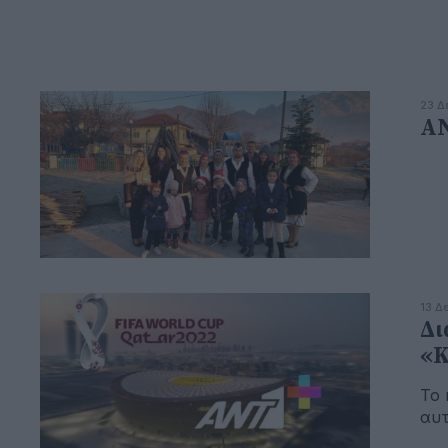
23 Δ
ΑΝ
13 Δ
Δι
«Κ
Το 
αυτ