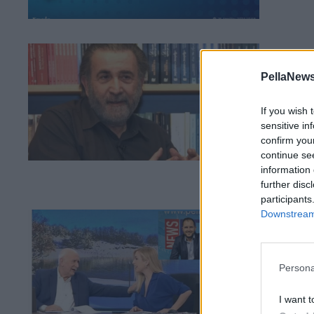
20 Μ
Με
PellaNews
Μετ
If you wish 
επι
sensitive in
confirm you
continue se
information 
further disc
participants
Downstream 
20 Μ
Εκ
Persona
I want t