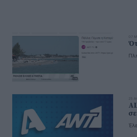
07 Μ
Ότ
Πλη
25 Α
AL
σε
Έλε