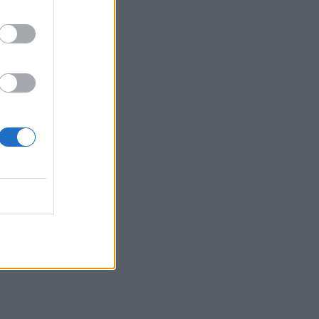
ος
5
υτή