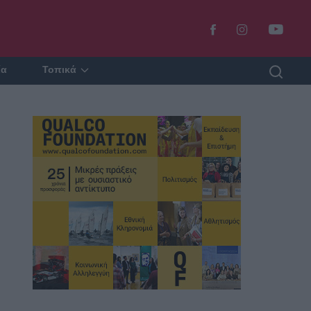
ία
Τοπικά