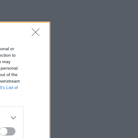
sonal or
.
ection to
ou may
 personal
out of the
 downstream
B’s List of