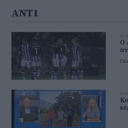
ΑΝΤ1
04 Φ
Ο 
αν
Πέν
24 Ι
Κα
κε