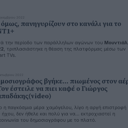
εκεμβρίου 2022
 όμως, πανηγυρίζουν στο κανάλι για το
ΝΤ1+
ά την περίοδο των παράλληλων αγώνων του
Μουντιάλ
22
, τριπλασιάστηκε η θέαση της πλατφόρμας μέσω των
rt TVs.
κτωβρίου 2022
μοσιογράφος βγήκε… πιωμένος στον αέ
Τον έστειλε να πιει καφέ ο Γιώργος
παδάκης(video)
ο η παγκόσμια μέρα χαμόγελου, λίγο η αργή επιστροφή
 ήχου, δεν ήθελε και πολύ για να… εκτροχιαστεί η
κοινωνία του δημοσιογράφου με το πλατό.