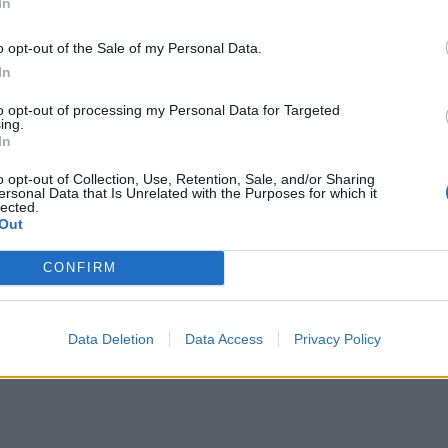
In
o opt-out of the Sale of my Personal Data.
αρτίου 2023
In
ίμαι καταθλιπτικός πια»: Άλλος άνθρωπ
«Παύλος» από τα Εγκλήματα του ΑΝΤ1 2
to opt-out of processing my Personal Data for Targeted
ing.
όνια μετά (Pics)
In
ιο δύσκολη – και αφήνω το οικονομικό στην άκρη – ήταν α
o opt-out of Collection, Use, Retention, Sale, and/or Sharing
ersonal Data that Is Unrelated with the Purposes for which it
 πανδημίας.
lected.
Out
CONFIRM
Data Deletion
Data Access
Privacy Policy