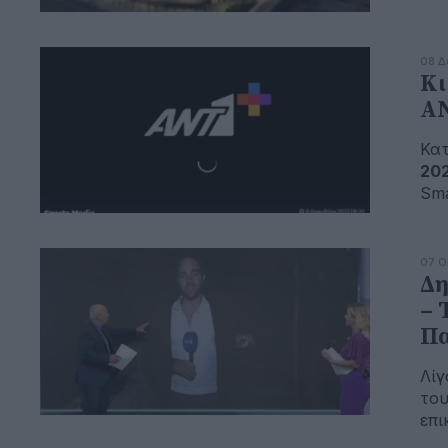
08 Δ
Κι
Α
Κατ
20
Sma
07 Ο
Δη
– 
Πα
Λίγ
του
επι