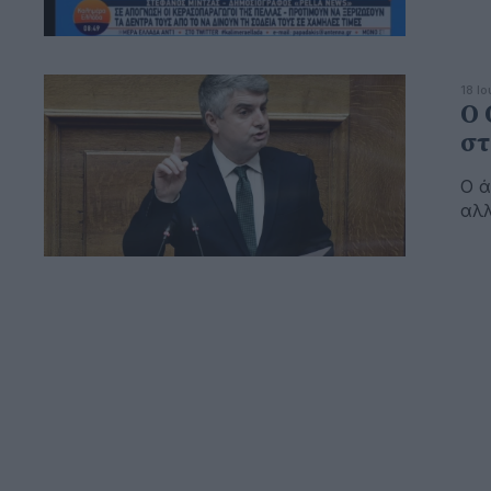
18 Ι
Ο 
στ
Ο ά
αλ