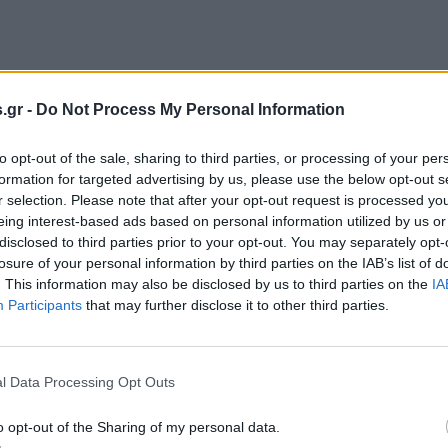
αΐου 2023
γάλο deal ΑΝΤ1 με Λάκη Λαζόπουλο
.gr -
Do Not Process My Personal Information
ά από αρκετούς μήνες τηλεοπτικής απουσίας θα
to opt-out of the sale, sharing to third parties, or processing of your per
στρέψει στη μικρή οθόνη με τον πιο απροσδόκητο τρόπο
formation for targeted advertising by us, please use the below opt-out s
r selection. Please note that after your opt-out request is processed y
eing interest-based ads based on personal information utilized by us or
disclosed to third parties prior to your opt-out. You may separately opt-
losure of your personal information by third parties on the IAB’s list of
. This information may also be disclosed by us to third parties on the
IA
Participants
that may further disclose it to other third parties.
αΐου 2023
λογές στον Αντ1
l Data Processing Opt Outs
o opt-out of the Sharing of my personal data.