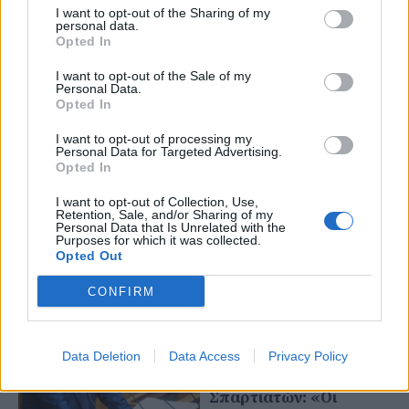
I want to opt-out of the Sharing of my
personal data.
Opted In
I want to opt-out of the Sale of my
Personal Data.
Opted In
24 Ιουνίου 2024
ΕΥΠ – Άρειος Πάγος:
I want to opt-out of processing my
Αιφνιδιαστικός
Personal Data for Targeted Advertising.
έλεγχος στα αρχεία
Opted In
I want to opt-out of Collection, Use,
Retention, Sale, and/or Sharing of my
17 Ιουνίου 2024
Personal Data that Is Unrelated with the
Purposes for which it was collected.
Παρέμβαση του Αρείου
Opted Out
Πάγου γιατί αφέθηκε
ελεύθερος ο Α. Λύτρας
CONFIRM
24 Απριλίου 2024
Στίγκας για τον
Data Deletion
Data Access
Privacy Policy
αποκλεισμό των
Σπαρτιατών: «Οι