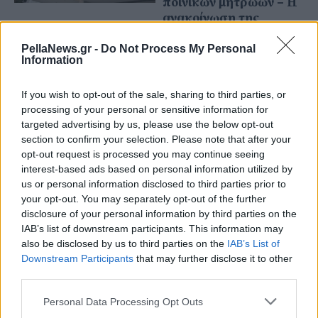
ποινικών μητρώων – Η
ανακοίνωση της
εισαγγελίας
PellaNews.gr -
Do Not Process My Personal
Information
30 Ιουλίου 2024
Άρειος Πάγος: Στο
If you wish to opt-out of the sale, sharing to third parties, or
αρχείο η υπόθεση των
processing of your personal or sensitive information for
τηλεφωνικών
targeted advertising by us, please use the below opt-out
παρακολουθήσεων
section to confirm your selection. Please note that after your
-Καμία εμπλοκή
opt-out request is processed you may continue seeing
κρατικού λειτουργού
interest-based ads based on personal information utilized by
us or personal information disclosed to third parties prior to
your opt-out. You may separately opt-out of the further
disclosure of your personal information by third parties on the
IAB’s list of downstream participants. This information may
also be disclosed by us to third parties on the
IAB’s List of
Downstream Participants
that may further disclose it to other
third parties.
Personal Data Processing Opt Outs