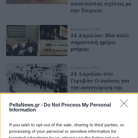
αποκτώντας σχέσεις με
την Τουρκία
24 Απριλίου 2024
24 Απριλίου: Μια πολύ
σημαντική ημέρα
μνήμης
23 Απριλίου 2024
24 Απριλίου στο
Γερεβάν: Ο αγώνας για
την αναγνώριση της
Γενοκτονίας των
Αρμενίων συνεχίζεται
PellaNews.gr -
Do Not Process My Personal
Information
If you wish to opt-out of the sale, sharing to third parties, or
processing of your personal or sensitive information for
targeted advertising by us, please use the below opt-out