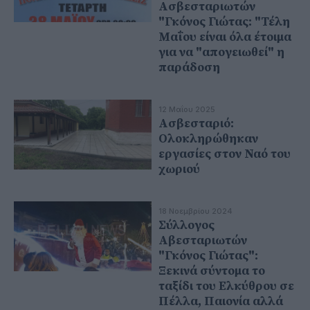
Ασβεσταριωτών
"Γκόνος Γιώτας: "Τέλη
Μαΐου είναι όλα έτοιμα
για να "απογειωθεί" η
παράδοση
12 Μαΐου 2025
Ασβεσταριό:
Ολοκληρώθηκαν
εργασίες στον Ναό του
χωριού
18 Νοεμβρίου 2024
Σύλλογος
Αβεσταριωτών
"Γκόνος Γιώτας":
Ξεκινά σύντομα το
ταξίδι του Ελκύθρου σε
Πέλλα, Παιονία αλλά