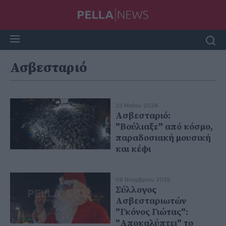
Ασβεσταριό
23 Μαΐου 2026
Ασβεσταριό:
"Βούλιαξε" από κόσμο,
παραδοσιακή μουσική
και κέφι
08 Νοεμβρίου 2025
Σύλλογος
Ασβεσταριωτών
"Γκόνος Γιώτας":
"Αποκαλύπτει" το