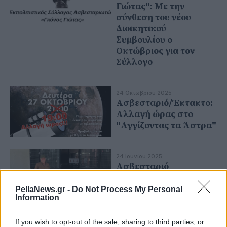
Γιώτας": Με την
σύνθεση του νέου
Διοικητικού
Συμβουλίου ο
Οκτώβριος για τον
Σύλλογο
24 Οκτωβρίου 2025
Ασβεσταριό/Έκτακτο:
Αλλαγή ώρας στο
"Αγγίζοντας τα Άστρα"
24 Ιουνίου 2025
Ασβεσταριό
Γιαννιτσών: Ποτέ δεν
είναι αργά για πτυχίο –
PellaNews.gr -
Do Not Process My Personal
Information
Φοιτητής ετών 80 στο
Πολυτεχνείο ΑΠΘ
If you wish to opt-out of the sale, sharing to third parties, or