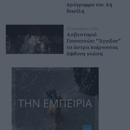
πρόγραμμα του Αη
Βασίλη
29 Οκτωβρίου 2025
Ασβεσταριό
Γιαννιτσών: "Άγγιξαν"
τα άστρα παίρνοντας
άφθονη γνώση