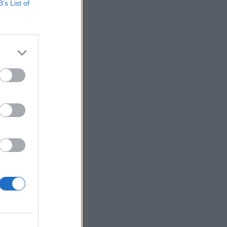
B’s List of
αν
νη
-
Δεν