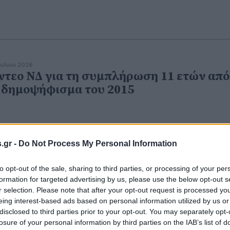
ουλίου 2026
ντεο ΝΔ για τη συμπλήρωση 11 ετών από
 δημοψήφισμα του 2015
.gr -
Do Not Process My Personal Information
to opt-out of the sale, sharing to third parties, or processing of your per
ουλίου 2025
Π. Παυλόπουλος απαντά στην
formation for targeted advertising by us, please use the below opt-out s
κελλαροπούλου: Τα πρακτικά της
r selection. Please note that after your opt-out request is processed y
eing interest-based ads based on personal information utilized by us or
σκεψης αρχηγών του 2015 δεν
disclosed to third parties prior to your opt-out. You may separately opt-
νοδεύονται από ηχητικό
losure of your personal information by third parties on the IAB’s list of