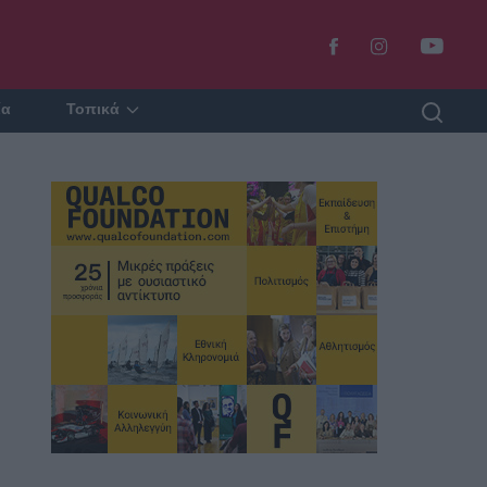
ία
Τοπικά