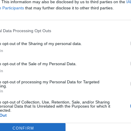
. This information may also be disclosed by us to third parties on the
IA
ς είναι κοινώς πια γνωστό τα Πρακτικά αυτά τηρήθηκ
Participants
that may further disclose it to other third parties.
 την αρμόδια, εξειδικευμένη και καταλλήλως εξοπλισμέ
ς τούτο, υπηρεσία της Βουλής των Ελλήνων.
l Data Processing Opt Outs
ουλίου 2025
ετανόητος Καρανίκας: «Στιγμή
o opt-out of the Sharing of my personal data.
ερηφάνειας» το δημοψήφισμα του 2015 
In
οειδοποίησε τον Κασσελάκη ότι θα
άσει... στο 0%
o opt-out of the Sale of my Personal Data.
In
αν στιγμές υπερηφάνειας το δημοψήφισμα του 2015.
to opt-out of processing my Personal Data for Targeted
δοσία με 61% δεν υπάρχει, προδοσία υπάρχει με 2-3%. 
ing.
ρχει προδοσία του κόσμου αλλά παράδοση στους
In
χετισμούς»
.
o opt-out of Collection, Use, Retention, Sale, and/or Sharing
ersonal Data that Is Unrelated with the Purposes for which it
lected.
Out
CONFIRM