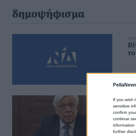
δημοψήφισμα
05 Ι
Βί
το
PellaNews
If you wish 
12 Ι
Ο 
sensitive in
Σα
confirm you
continue se
σύ
information 
συ
further disc