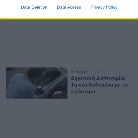
Data Deletion
Data Access
Privacy Policy
16 Νοεμβρίου 2022
Δημοτική Αστυνομία:
Τα νέα δεδομένα με τα
πρόστιμα