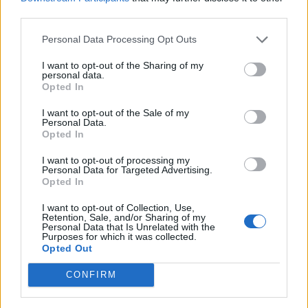
προκήρυξη του ΑΣΕΠ
third parties.
για τις προσλήψεις στη
Δημοτική Αστυνομία
Personal Data Processing Opt Outs
I want to opt-out of the Sharing of my
personal data.
25 Νοεμβρίου 2022
Opted In
Δημοτικός αστυνομικός
κατηγορείται για
I want to opt-out of the Sale of my
Personal Data.
απόπειρα βιασμού
Opted In
εκδιδόμενης
I want to opt-out of processing my
Personal Data for Targeted Advertising.
Opted In
22 Νοεμβρίου 2022
Έως τα Χριστούγεννα η
I want to opt-out of Collection, Use,
ψήφιση του
Retention, Sale, and/or Sharing of my
νομοσχεδίου για την
Personal Data that Is Unrelated with the
Purposes for which it was collected.
Δημοτική Αστυνομία
Opted Out
CONFIRM