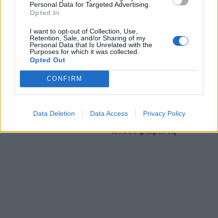
Personal Data for Targeted Advertising.
συναυλίας τους στους
Opted In
πυρόπληκτους της
Χίου – Το μήνυμά τους
I want to opt-out of Collection, Use,
για την Γάζα
Retention, Sale, and/or Sharing of my
Personal Data that Is Unrelated with the
Purposes for which it was collected.
Opted Out
10 Οκτωβρίου 2024
Η γενναιοδωρία του
CONFIRM
Τζορτζ Μπάλντοκ: Το
γράμμα μητέρας για το
μεγαλείο ψυχής του
Data Deletion
Data Access
Privacy Policy
διεθνούς
ποδοσφαιριστή