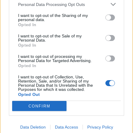
Εμποροπανήγυρη
Personal Data Processing Opt Outs
Σκύδρας
I want to opt-out of the Sharing of my
personal data.
Opted In
18 Ιουλίου 2026
Εμποροπανήγυρη
I want to opt-out of the Sale of my
Σκύδρας: Την Τρίτη τα
Personal Data.
εγκαίνια με τον
Opted In
Σεβασμιότατο
I want to opt-out of processing my
Μητροπολίτη
Personal Data for Targeted Advertising.
Εδέσσης, Πέλλης κι
Opted In
Αλμωπίας κ.κ. Ιωήλ
I want to opt-out of Collection, Use,
Retention, Sale, and/or Sharing of my
Personal Data that Is Unrelated with the
Purposes for which it was collected.
29 Ιουλίου 2025
Opted Out
Άνοιξε τις πύλες της η
9η Εμποροπανήγυρη
CONFIRM
Σκύδρας
(φωτογραφίες/βίντεο)
Data Deletion
Data Access
Privacy Policy