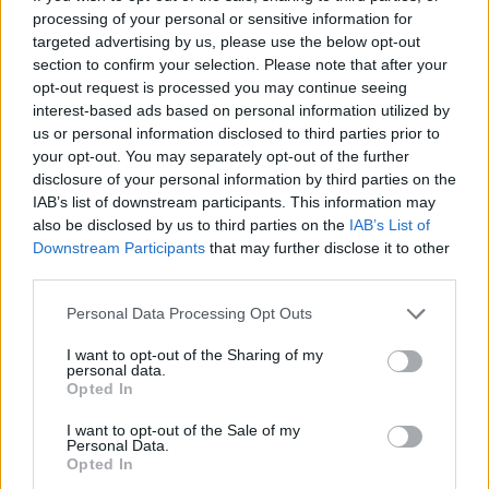
processing of your personal or sensitive information for
18 Μαΐου 2026
Με Κωστούλα,
targeted advertising by us, please use the below opt-out
section to confirm your selection. Please note that after your
Κυριακόπουλο και Ντόι
opt-out request is processed you may continue seeing
οι κλήσεις της Εθνικής
interest-based ads based on personal information utilized by
- Εκτός Μπακασέτας,
us or personal information disclosed to third parties prior to
Ιωαννίδης
your opt-out. You may separately opt-out of the further
disclosure of your personal information by third parties on the
IAB’s list of downstream participants. This information may
also be disclosed by us to third parties on the
IAB’s List of
Downstream Participants
that may further disclose it to other
third parties.
Personal Data Processing Opt Outs
I want to opt-out of the Sharing of my
personal data.
Opted In
I want to opt-out of the Sale of my
Personal Data.
Opted In