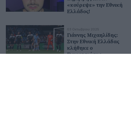
«κούρεψε» την Εθνική
Ελλάδος!
03 Οκτωβρίου 2025
Γιάννης Μιχαηλίδης:
Στην Εθνική Ελλάδας
κλήθηκε ο
Γιαννιτσιώτης
αμυντικός του ΠΑΟΚ
22 Σεπτεμβρίου 2025
Παγκόσμιο Σαγκάης:
Στον τελικό οι Φίτσιου/
Αναστασιάδου, στα
προημιτελικά ο
Ντούσκος
12 Σεπτεμβρίου 2025