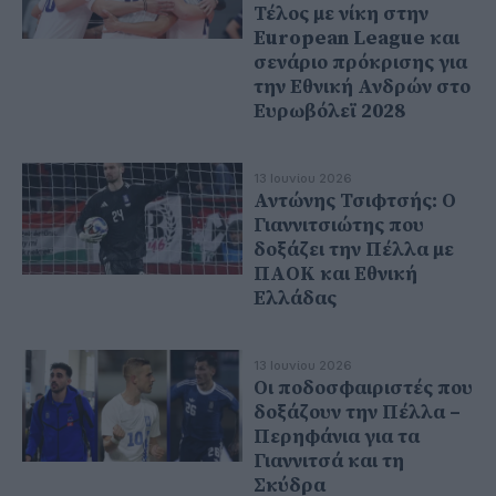
Τέλος με νίκη στην
European League και
σενάριο πρόκρισης για
την Εθνική Ανδρών στο
Ευρωβόλεϊ 2028
13 Ιουνίου 2026
Αντώνης Τσιφτσής: Ο
Γιαννιτσιώτης που
δοξάζει την Πέλλα με
ΠΑΟΚ και Εθνική
Ελλάδας
13 Ιουνίου 2026
Οι ποδοσφαιριστές που
δοξάζουν την Πέλλα –
Περηφάνια για τα
Γιαννιτσά και τη
Σκύδρα