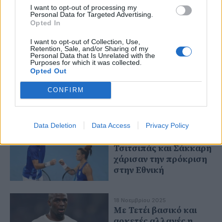
27 Μαρτίου 2026
I want to opt-out of processing my
Πρώτο τεστ με
Personal Data for Targeted Advertising.
Opted In
Παραγουάη
I want to opt-out of Collection, Use,
Retention, Sale, and/or Sharing of my
Personal Data that Is Unrelated with the
Purposes for which it was collected.
13 Μαρτίου 2026
Opted Out
Εθνική Γυναικών: Στο
Ιβανώφειο κόντρα στα
CONFIRM
Σκόπια - Οι δηλώσεις
Πρέκα και παικτριών
Data Deletion
Data Access
Privacy Policy
05 Ιανουαρίου 2026
Τσιτσιπάς και Σάκκαρη
χάρισαν την πρόκριση
στην Εθνική
18 Νοεμβρίου 2025
Με Τετέι βασικό και
αρκετές αλλαγές η