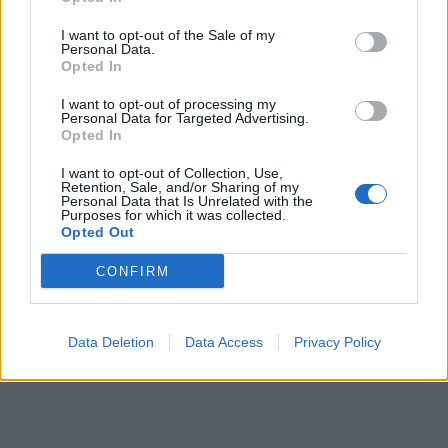
Συνεδρίαση του
Συντονιστικού
I want to opt-out of the Sale of my
Συμβουλίου
Personal Data.
Opted In
Θεσσαλονίκης για το
Fly Over
I want to opt-out of processing my
Personal Data for Targeted Advertising.
Opted In
10 Ιουλίου 2024
Συντονιστικό Flyover-
I want to opt-out of Collection, Use,
Retention, Sale, and/or Sharing of my
Σταϊκούρας: Με
Personal Data that Is Unrelated with the
υψηλές ταχύτητες
Purposes for which it was collected.
Opted Out
συνεχίζονται οι
εργασίες
CONFIRM
Data Deletion
Data Access
Privacy Policy