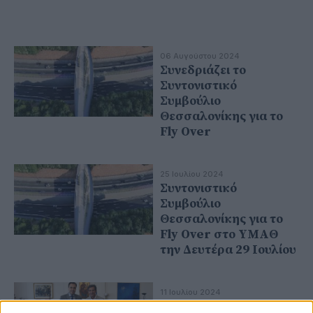
06 Αυγούστου 2024
Συνεδριάζει το
Συντονιστικό
Συμβούλιο
Θεσσαλονίκης για το
Fly Over
25 Ιουλίου 2024
Συντονιστικό
Συμβούλιο
Θεσσαλονίκης για το
Fly Over στο ΥΜΑΘ
την Δευτέρα 29 Ιουλίου
11 Ιουλίου 2024
«Έξυπνες λύσεις» για