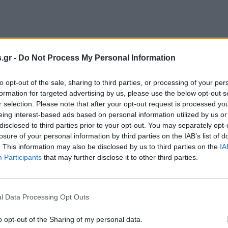
.gr -
Do Not Process My Personal Information
οεμβρίου 2025
αμτζής- Κυριλλίδης: Αποκαλύψεις για τη
to opt-out of the sale, sharing to third parties, or processing of your per
ΕΣΠΟΒ
formation for targeted advertising by us, please use the below opt-out s
r selection. Please note that after your opt-out request is processed y
eing interest-based ads based on personal information utilized by us or
disclosed to third parties prior to your opt-out. You may separately opt-
losure of your personal information by third parties on the IAB’s list of
. This information may also be disclosed by us to third parties on the
IA
Participants
that may further disclose it to other third parties.
οεμβρίου 2025
μος Κυριλλίδης: Ποίοι λυμαίνονται τις
καταστάσεις της ΓΕΣΠΟΒ;
l Data Processing Opt Outs
ίζον ζήτημα για τους αγρότες, αδράνεια απο το
υργείο Αγροτικής Ανάπτυξης"
o opt-out of the Sharing of my personal data.