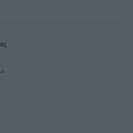
ας
με