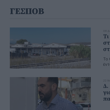
ΓΕΣΠΟΒ
08 Δ
Τι
στ
στ
Το 
έντ
22 Ν
Δ.
γι
πα