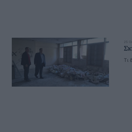
25 Ο
Σκ
Τι 