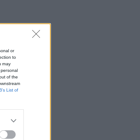
ν
sonal or
ection to
ou may
 personal
out of the
 downstream
B’s List of