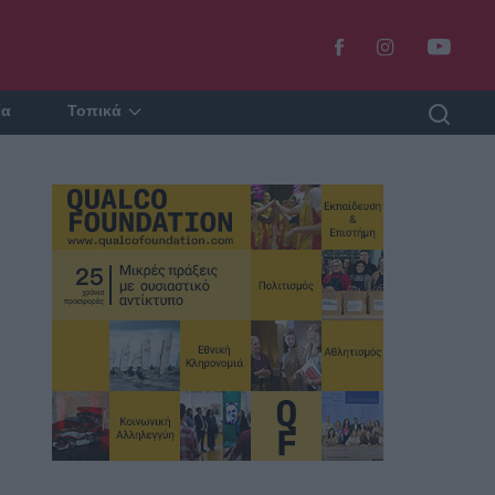
ία
Τοπικά