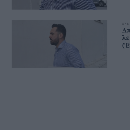
07 Ν
Απ
λε
(Έ