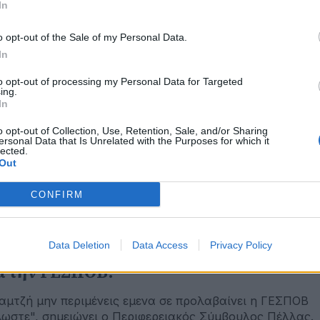
In
o opt-out of the Sale of my Personal Data.
In
οεμβρίου 2025
αμτζής: "Υπάρχουν κάποιοι οι οποίοι
to opt-out of processing my Personal Data for Targeted
μαίνονται τον χώρο και είναι ο ιδρώτας
ing.
ων των αγροτών τον οποίο πλήρωσαν γι
In
 στηθεί η ΓΕΣΠΟΒ"
o opt-out of Collection, Use, Retention, Sale, and/or Sharing
ersonal Data that Is Unrelated with the Purposes for which it
lected.
τί ήρθε εκ νέου στη δημοσιότητα η υπόθεση των
Out
ιουσιακών της στοιχείων;
CONFIRM
οεμβρίου 2025
Data Deletion
Data Access
Privacy Policy
νεχίζεται η σύγκρουση Τζαμτζή-Κυριλίδ
α την ΓΕΣΠΟΒ!
αμτζή μην περιμένεις εμενα σε προλαβαίνει η ΓΕΣΠΟΒ
ωστε", σημειώνει ο Περιφερειακός Σύμβουλος Πέλλας.