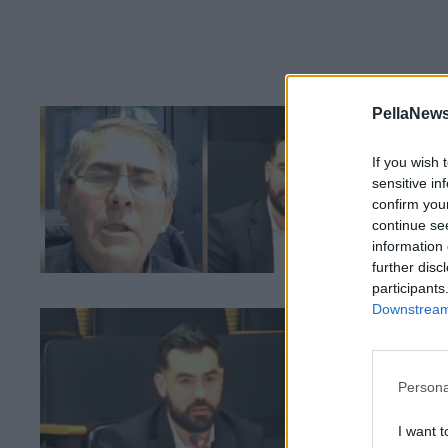
PellaNews
05 Ν
Τζ
If you wish 
Γ
sensitive in
confirm you
continue se
information 
further disc
participants
Downstream 
05 Ν
Δή
εγ
Persona
"Με
Υπο
I want t