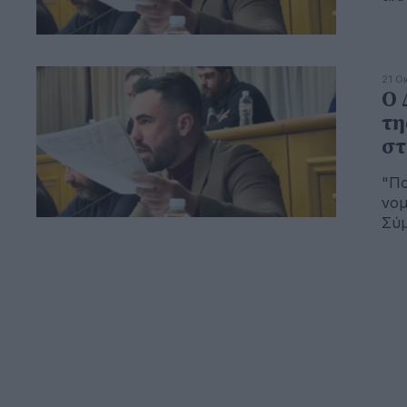
21 Ο
Ο 
τη
στ
"Πο
νομ
Σύ