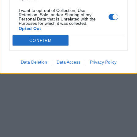
I want to opt-out of Collection, Use,
Retention, Sale, and/or Sharing of my
Personal Data that Is Unrelated with the
Purposes for which it was collected.
Opted Out
22 Νοεμβρίου 2023
CONFIRM
Νετανιάχου / «Ρίσκο»
η απελευθέρωση
Παλαιστινίων
Data Deletion
Data Access
Privacy Policy
κρατουμένων