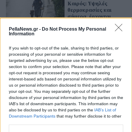
Καιρός: Υψηλές
θερμοκρασίες και
σήμερα, έρχονται
βροχές με νοτιάδες από
αύριο
PellaNews.gr -
Do Not Process My Personal
Information
20 Ιανουαρίου 2025
If you wish to opt-out of the sale, sharing to third parties, or
Καιρός: Με βροχές
processing of your personal or sensitive information for
ξεκινά η εβδομάδα –
targeted advertising by us, please use the below opt-out
Πλησιάζει «ψυχρή
section to confirm your selection. Please note that after your
εισβολή»
opt-out request is processed you may continue seeing
interest-based ads based on personal information utilized by
us or personal information disclosed to third parties prior to
27 Αυγούστου 2024
your opt-out. You may separately opt-out of the further
Καιρός: Αλλαγή της
disclosure of your personal information by third parties on the
θερμοκρασίας -
IAB’s list of downstream participants. This information may
Κρατήστε τις
also be disclosed by us to third parties on the
IAB’s List of
ομπρέλες- Πού θα
Downstream Participants
that may further disclose it to other
βρέξει;
third parties.