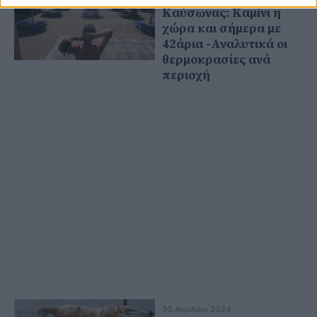
Καύσωνας: Καμίνι η
χώρα και σήμερα με
42άρια -Αναλυτικά οι
θερμοκρασίες ανά
περιοχή
30 Απριλίου 2024