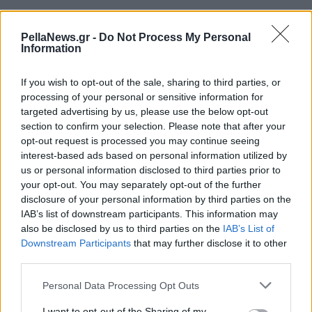
19 Απριλίου 2024
PellaNews.gr -
Do Not Process My Personal
Γενικό Νοσοκομείο
Information
Πέλλας: δράσεις για
την Καρδιακή
If you wish to opt-out of the sale, sharing to third parties, or
Ανεπάρκεια
processing of your personal or sensitive information for
targeted advertising by us, please use the below opt-out
section to confirm your selection. Please note that after your
opt-out request is processed you may continue seeing
interest-based ads based on personal information utilized by
us or personal information disclosed to third parties prior to
your opt-out. You may separately opt-out of the further
disclosure of your personal information by third parties on the
IAB’s list of downstream participants. This information may
also be disclosed by us to third parties on the
IAB’s List of
Downstream Participants
that may further disclose it to other
third parties.
Personal Data Processing Opt Outs
I want to opt-out of the Sharing of my