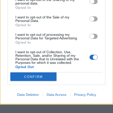
19 Απριλίου 2024
personal data.
Έδεσσα: Ημέρα
Opted In
ευαισθητοποίησης για
την καρδιακή
I want to opt-out of the Sale of my
Personal Data.
ανεπάρκεια
Opted In
I want to opt-out of processing my
Personal Data for Targeted Advertising.
09 Απριλίου 2024
Opted In
Ημερίδα από τον
Πανελλήνιο Σύνδεσμο
I want to opt-out of Collection, Use,
Πασχόντων από
Retention, Sale, and/or Sharing of my
Personal Data that Is Unrelated with the
Καρδιοπάθειες:
Purposes for which it was collected.
"Σώζοντας μικρές και
Opted Out
μεγάλες καρδιές"
CONFIRM
Data Deletion
Data Access
Privacy Policy