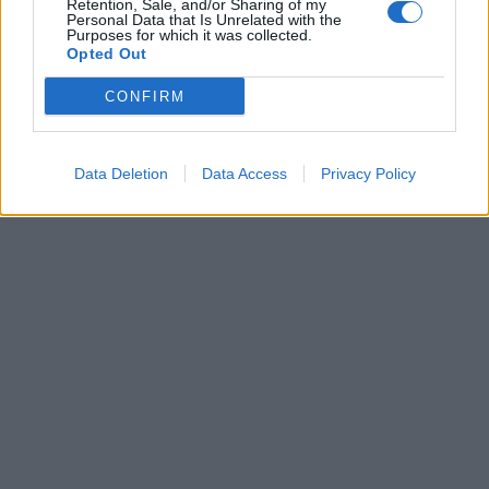
Retention, Sale, and/or Sharing of my
Personal Data that Is Unrelated with the
Purposes for which it was collected.
18 Αυγούστου 2022
Opted Out
Κατερίνα Στεφανίδη:
Την αποθέωσαν όταν
CONFIRM
επέστρεψε στο
ξενοδοχείο
Data Deletion
Data Access
Privacy Policy