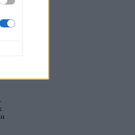
-
ε
ία