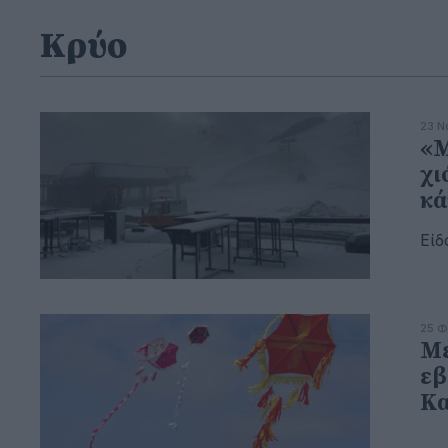
Κρύο
23 Ν
«Μ
χι
κά
Είδ
25 Φ
Με
εβ
Κα