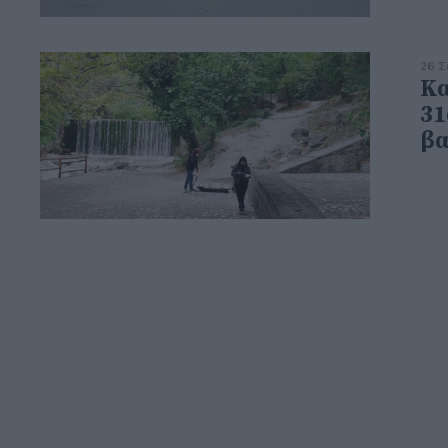
26 Σ
Κα
31
βα