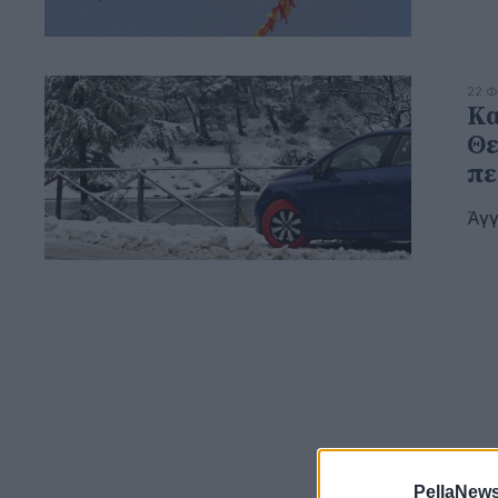
22 Φ
Κα
Θε
πε
Άγγ
PellaNews