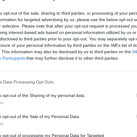
to opt-out of the sale, sharing to third parties, or processing of your per
formation for targeted advertising by us, please use the below opt-out s
r selection. Please note that after your opt-out request is processed y
eing interest-based ads based on personal information utilized by us or
εβρουαρίου 2025
disclosed to third parties prior to your opt-out. You may separately opt-
ιρός – Μαρουσάκης: «Πολική εισβολή π
losure of your personal information by third parties on the IAB’s list of
ν την βλέπουμε συχνά στη χώρα μας»
. This information may also be disclosed by us to third parties on the
IA
Participants
that may further disclose it to other third parties.
δείχνουν τα νέα στοιχεία από τα προγνωστικά συστήμα
l Data Processing Opt Outs
o opt-out of the Sharing of my personal data.
εβρουαρίου 2025
In
ουχτερό κρύο μέχρι τα μέσα της
δομάδας - Πού θα βρέξει και πού θα
o opt-out of the Sale of my Personal Data.
ονίσει
In
to opt-out of processing my Personal Data for Targeted