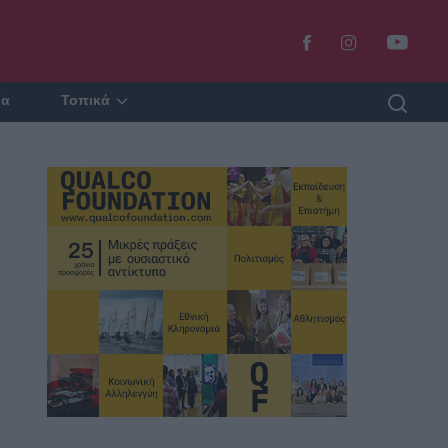
ία
Τοπικά