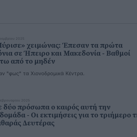
οεμβρίου 2025
ύρισε» χειμώνας: Έπεσαν τα πρώτα
όνια σε Ήπειρο και Μακεδονία - Βαθμοί
τω από το μηδέν
αν "φως" τα Χιονοδρομικά Κέντρα.
εβρουαρίου 2025
 δύο πρόσωπα ο καιρός αυτή την
δομάδα - Οι εκτιμήσεις για το τριήμερο τ
θαράς Δευτέρας