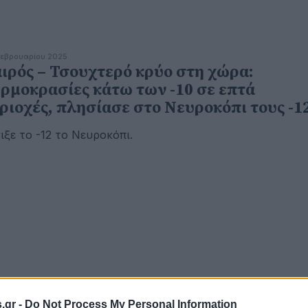
εβρουαρίου 2025
ιρός – Τσουχτερό κρύο στη χώρα:
ρμοκρασίες κάτω των -10 σε επτά
ριοχές, πλησίασε στο Νευροκόπι τους -1
ιξε το -12 το Νευροκόπι.
.gr -
Do Not Process My Personal Information