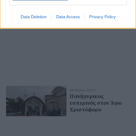
Data Deletion
Data Access
Privacy Policy
08 Μαΐου 2022
Πανήγυρικος
εσπερινός στον Άγιο
Χριστόφορο