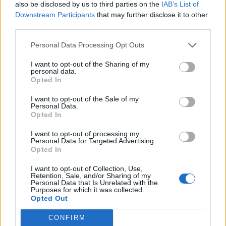
also be disclosed by us to third parties on the
IAB’s List of
21 Οκτωβρίου 2022
Downstream Participants
that may further disclose it to other
Λάζαρος Τσαβδαρίδης:
third parties.
Κατέρρευσαν οι
καταγγελίες ΣΥΡΙΖΑ
Personal Data Processing Opt Outs
για τις
παρακολουθήσεις
I want to opt-out of the Sharing of my
personal data.
Opted In
02 Αυγούστου 2022
I want to opt-out of the Sale of my
Λάζαρος Τσαβδαρίδης:
Personal Data.
Το καλό νέο της ημέρας
Opted In
I want to opt-out of processing my
Personal Data for Targeted Advertising.
Opted In
11 Μαΐου 2022
Λάζαρος Τσαβδαρίδης:
I want to opt-out of Collection, Use,
Να υλοποιηθεί ειδικό
Retention, Sale, and/or Sharing of my
Personal Data that Is Unrelated with the
πρόγραμμα
Purposes for which it was collected.
ενεργειακής
Opted Out
αναβάθμισης
CONFIRM