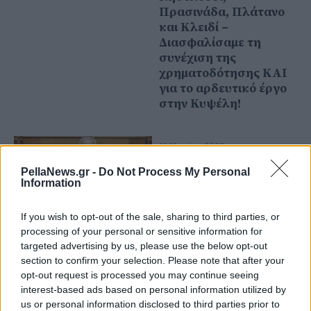
Πρασινάδα, Πλάτανο
και Κλειδί –
Διασφαλίσαμε τη
συνέχιση της
χρηματοδότησης ΚΑΙ
για το αρδευτικό έργο
στην Κυψέλη!
12 Μαρτίου 2026
Συνάντηση εργασίας
PellaNews.gr -
Do Not Process My Personal
του Υφυπουργού
Information
Ανάπτυξης Λάζαρου
Τσαβδαρίδη με το
If you wish to opt-out of the sale, sharing to third parties, or
Σωματείο Πάρκων
processing of your personal or sensitive information for
Αναψυχής Ελλάδος
targeted advertising by us, please use the below opt-out
(ΣΩ.Π.Α.Ε.)
section to confirm your selection. Please note that after your
opt-out request is processed you may continue seeing
interest-based ads based on personal information utilized by
us or personal information disclosed to third parties prior to