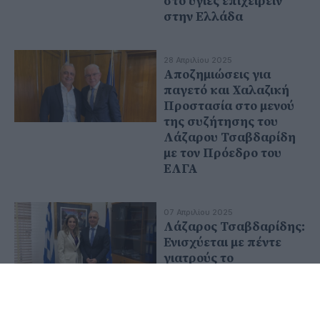
στο υγιές επιχειρείν
στην Ελλάδα
28 Απριλίου 2025
Αποζημιώσεις για
παγετό και Χαλαζική
Προστασία στο μενού
της συζήτησης του
Λάζαρου Τσαβδαρίδη
με τον Πρόεδρο του
ΕΛΓΑ
07 Απριλίου 2025
Λάζαρος Τσαβδαρίδης:
Ενισχύεται με πέντε
γιατρούς το
Νοσοκομείο της
Νάουσας - Δύο
επιπλέον γιατροί στην