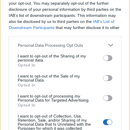
your opt-out. You may separately opt-out of the further
disclosure of your personal information by third parties on the
IAB’s list of downstream participants. This information may
also be disclosed by us to third parties on the
IAB’s List of
Downstream Participants
that may further disclose it to other
third parties.
Personal Data Processing Opt Outs
I want to opt-out of the Sharing of my
personal data.
Opted In
11 Μαρτίου 2026
I want to opt-out of the Sale of my
Λάζαρος Τσαβδαρίδης:
Personal Data.
Δικαίωση!
Opted In
Ξεμπλοκάρει οριστικά
το «νεκρό» για 11
I want to opt-out of processing my
Personal Data for Targeted Advertising.
χρόνια μεγάλο
Opted In
αρδευτικό έργο σε
Νησέλι, Νησελούδι,
I want to opt-out of Collection, Use,
Retention, Sale, and/or Sharing of my
Πρασινάδα, Πλάτανο
Personal Data that Is Unrelated with the
και Κλειδί
Purposes for which it was collected.