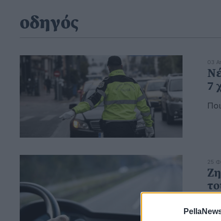
οδηγός
03 Α
Νέ
7 
Ποι
25 Φ
Ζη
το
PellaNews