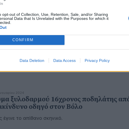
In
o opt-out of Collection, Use, Retention, Sale, and/or Sharing
ersonal Data that Is Unrelated with the Purposes for which it
lected.
Out
επτεμβρίου 2024
σσαλονίκη: «Παρέσυρα τρία άτομα» - Στ
CONFIRM
τέρα του τηλεφώνησε πρώτα ο
θυσμένος οδηγός που τραυμάτισε γονείς
Data Deletion
Data Access
Privacy Policy
ι παιδί
ανουαρίου 2024
μα ξυλοδαρμού 16χρονος ποδηλάτης απ
ικίνδυνο οδηγό στον Βόλο
 έγινε το απίθανο σκηνικό.