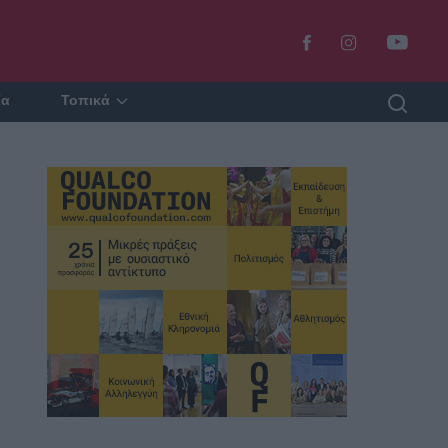
ία
Τοπικά