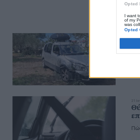
Opted 
I want t
of my P
was col
Opted 
12 Σ
Θε
μη
με
κα
21 Ι
Θύ
επ
Πώς