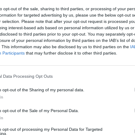
to opt-out of the sale, sharing to third parties, or processing of your per
formation for targeted advertising by us, please use the below opt-out s
r selection. Please note that after your opt-out request is processed y
εκεμβρίου 2024
eing interest-based ads based on personal information utilized by us or
 συνέπειες από το γεγονός ότι το 82% τω
disclosed to third parties prior to your opt-out. You may separately opt-
λήνων οδηγούν για μικρές αποστάσεις
losure of your personal information by third parties on the IAB’s list of
. This information may also be disclosed by us to third parties on the
IA
αποτελέσματα έρευνας, στην οποία συμμετείχαν 2.560 
Participants
that may further disclose it to other third parties.
γγελματίες οδηγοί.
l Data Processing Opt Outs
o opt-out of the Sharing of my personal data.
In
o opt-out of the Sale of my Personal Data.
In
to opt-out of processing my Personal Data for Targeted
ing.