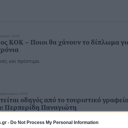
πριλίου 2025
ος ΚΟΚ – Ποιοι θα χάνουν το δίπλωμα γι
χρόνια
νές και πρόστιμα.
εβρουαρίου 2025
τείται οδηγός από το τουριστικό γραφεί
υ Περπερίδη Παναγιώτη
.gr -
Do Not Process My Personal Information