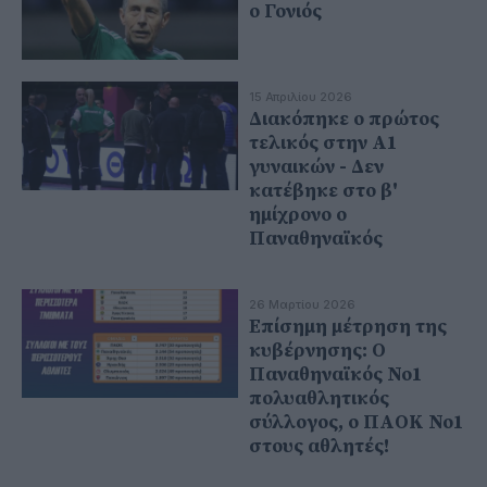
ο Γονιός
15 Απριλίου 2026
Διακόπηκε ο πρώτος
τελικός στην Α1
γυναικών - Δεν
κατέβηκε στο β'
ημίχρονο ο
Παναθηναϊκός
26 Μαρτίου 2026
Επίσημη μέτρηση της
κυβέρνησης: Ο
Παναθηναϊκός Νο1
πολυαθλητικός
σύλλογος, ο ΠΑΟΚ Νο1
στους αθλητές!