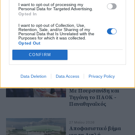
I want to opt-out of processing my
Personal Data for Targeted Advertising.
Opted In
07 Ιουνίου 2026
Καταγγελία ΚΑΕ
I want to opt-out of Collection, Use,
Ολυμπιακός: Ζητά μία
Retention, Sale, and/or Sharing of my
αγωνιστική στον
Personal Data that Is Unrelated with the
Purposes for which it was collected.
Παναθηναϊκό και 5
Opted Out
χρόνια στον
Γιαννακόπουλο!
CONFIRM
30 Μαΐου 2026
Data Deletion
Data Access
Privacy Policy
Ανακοινώθηκαν 1,5
ώρα πριν το τζάμπολ:
Με Πουρσανίδη και
Τηγάνη το ΠΑΟΚ -
Παναθηναϊκός
27 Μαΐου 2026
Αποφασιστικό βήμα