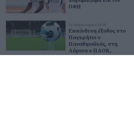
παραμάζωμα και τον
ΟΦΗ
22 Φεβρουαρίου 2026
Επικίνδυνη έξοδος στο
Παγκρήτιο ο
Παναθηναϊκός, στη
Λάρισα ο ΠΑΟΚ,
κεκλεισμένων η ΑΕΚ
με Λεβαδειακό
22 Φεβρουαρίου 2026
Ένα παιχνίδι με δύο
νικητές και δύο
χαμένους
18 Φεβρουαρίου 2026
Με Πουρσανίδη και
Τσιμπούρη το