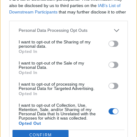
Πολύτιμη Προσφορά
also be disclosed by us to third parties on the
IAB’s List of
στον Πανεδεσσαϊκό
Downstream Participants
that may further disclose it to other
από τον ΟΠΑΠ –
third parties.
Στήριξη στην Ακαδημία
και την Τοπική
Personal Data Processing Opt Outs
Κοινωνία της Έδεσσας
I want to opt-out of the Sharing of my
personal data.
Opted In
25 Ιανουαρίου 2025
Πανεδεσσαϊκός:
I want to opt-out of the Sale of my
Personal Data.
Ευρεία εκτός έδρας
Opted In
νίκη με 0-4 επί της
Νίκης Καλής
I want to opt-out of processing my
Personal Data for Targeted Advertising.
Opted In
21 Δεκεμβρίου 2024
I want to opt-out of Collection, Use,
Πανεδεσσαϊκός -
Retention, Sale, and/or Sharing of my
Αλμωπός Αριδαίας: 3-1
Personal Data that Is Unrelated with the
Purposes for which it was collected.
– Επιστροφή στις
Opted Out
Νίκες για τον
Πανεδεσσαϊκό
CONFIRM