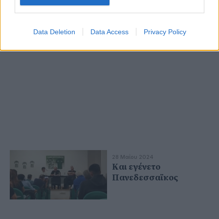
Data Deletion
Data Access
Privacy Policy
28 Μαΐου 2024
Και εγένετο
Πανεδεσσαϊκος