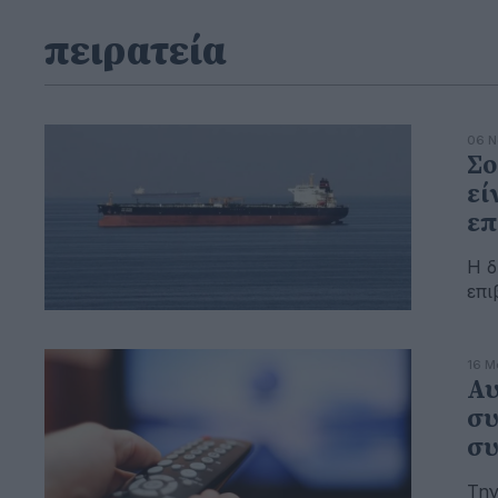
πειρατεία
06 Ν
Σο
εί
επ
Η δ
επι
16 Μ
Αυ
συ
συ
Την