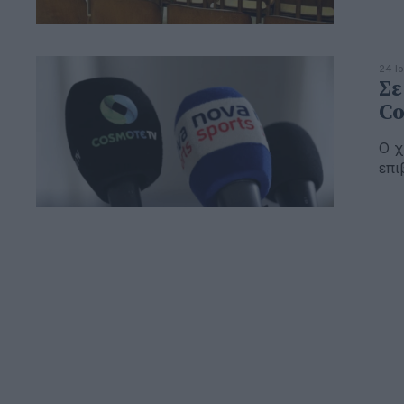
24 Ι
Σε
Co
Ο χ
επι