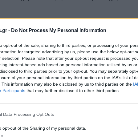
αρτίου 2025
.gr -
ος νόμος στην Ελλάδα: Τσουχτερά
Do Not Process My Personal Information
όστιμα σε όσους κατεβάζουν ή
to opt-out of the sale, sharing to third parties, or processing of your per
ρακολουθούν πειρατικό υλικό
formation for targeted advertising by us, please use the below opt-out s
r selection. Please note that after your opt-out request is processed y
αρχές θα έχουν το δικαίωμα, μέσω εισαγγελικής άδειας,
eing interest-based ads based on personal information utilized by us or
ήσουν από τους παρόχους στοιχεία.
disclosed to third parties prior to your opt-out. You may separately opt-
losure of your personal information by third parties on the IAB’s list of
. This information may also be disclosed by us to third parties on the
IA
Participants
that may further disclose it to other third parties.
l Data Processing Opt Outs
o opt-out of the Sharing of my personal data.
In