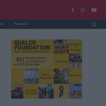
ία
Τοπικά