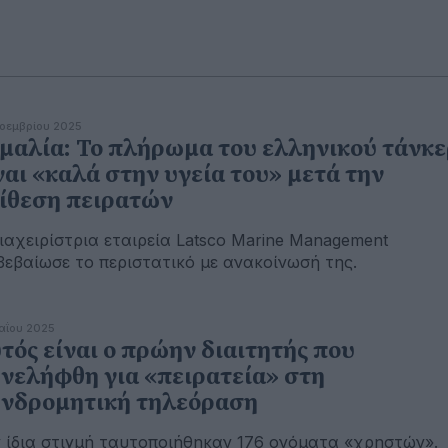
οεμβρίου 2025
μαλία: Το πλήρωμα του ελληνικού τάνκε
ναι «καλά στην υγεία του» μετά την
ίθεση πειρατών
ιαχειρίστρια εταιρεία Latsco Marine Management
βεβαίωσε το περιστατικό με ανακοίνωσή της.
αΐου 2025
τός είναι ο πρώην διαιτητής που
νελήφθη για «πειρατεία» στη
νδρομητική τηλεόραση
 ίδια στιγμή ταυτοποιήθηκαν 176 ονόματα «χρηστών».