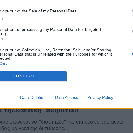
o opt-out of the Sale of my Personal Data.
In
to opt-out of processing my Personal Data for Targeted
ing.
εβρουαρίου 2025
In
νελήφθησαν "τηλεπαράνομοι" που
τέδιδαν συνδρομητικά κανάλια
o opt-out of Collection, Use, Retention, Sale, and/or Sharing
ersonal Data that Is Unrelated with the Purposes for which it
lected.
περιοχή του Κιλκίς.
Out
CONFIRM
εβρουαρίου 2025
Data Deletion
Data Access
Privacy Policy
σσαλονίκη: Στρατιωτικός καταδικάστηκ
α τηλεοπτική “πειρατεία”
διος φαίνεται να “διαφήμιζε” τις υπηρεσίες του μέσω
ίδας κοινωνικής δικτύωσης.