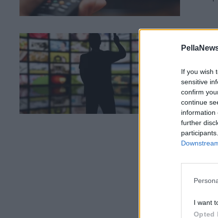
26 Μ
PellaNews
Νέ
πρ
If you wish 
πα
sensitive in
confirm you
Οι 
continue se
ζητ
information 
further disc
participants
Downstream 
Persona
I want t
Opted 