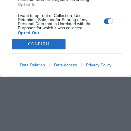
ποινή φυλάκισης 20
Opted In
ετών
I want to opt-out of Collection, Use,
Retention, Sale, and/or Sharing of my
Personal Data that Is Unrelated with the
Purposes for which it was collected.
31 Ιανουαρίου 2023
Opted Out
Πτώση F-4 Phantom:
Θρηνεί η χώρα τον
CONFIRM
Υποσμηναγό
Τουρούτσικα –
Ολονύχτιες έρευνες για
Data Deletion
Data Access
Privacy Policy
τον εντοπισμό του
Σμηναγού