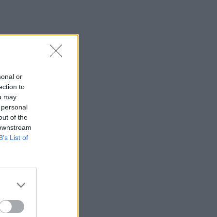
sonal or
ue
ection to
ou may
αι
 personal
out of the
 downstream
B’s List of
ό