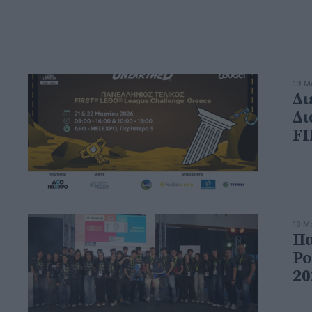
19 Μ
Δι
Δι
FI
18 Μ
Πα
Ρο
20