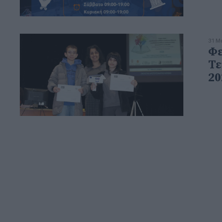
31 Μ
Φε
Τε
20