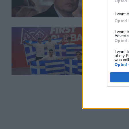
Opted 
Φαί
I want t
Opted 
I want 
05 Ν
Advertis
Χά
Opted 
Ρο
Ch
I want t
of my P
was col
Opted 