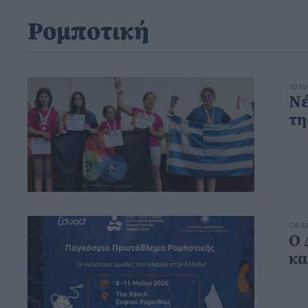
Ρομποτική
10 Ι
Νέ
τη
06 Μ
Ο 
κα