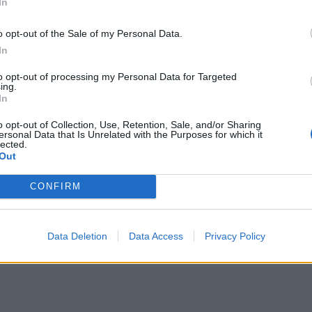
In
νεται πολύ μακρινό, αλλά απέχει μόλις 15 χρόνια.
o opt-out of the Sale of my Personal Data.
In
to opt-out of processing my Personal Data for Targeted
οεμβρίου 2025
ing.
λκινο Μετάλλιο της Εθνικής Ομάδας
In
μποτικής στην Ολυμπιάδα FIRST Global
allenge 2025 στον Παναμά
o opt-out of Collection, Use, Retention, Sale, and/or Sharing
ersonal Data that Is Unrelated with the Purposes for which it
lected.
Out
CONFIRM
Data Deletion
Data Access
Privacy Policy