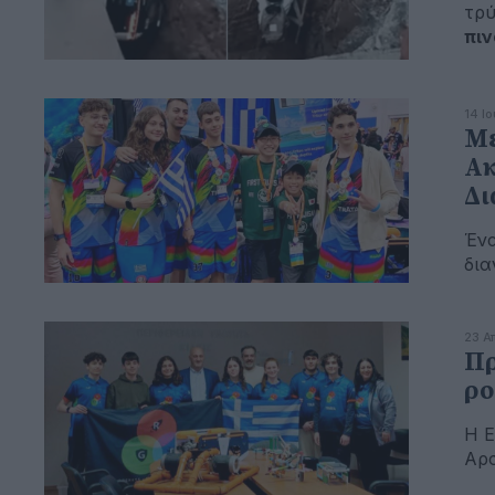
τρ
πιν
14 Ι
Με
Ακ
Δι
Ένα
δια
23 Α
Πρ
ρο
Η Ε
Αρσ