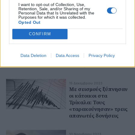
I want to opt-out of Collection, Use,
Retention, Sale, and/or Sharing of my
Personal Data that Is Unrelated with the
Purposes for which it was collected.
Opted Out
07 Ιανουαρίου 2024
Η Τεχνητή Νοημοσύνη
CONFIRM
προβλέπει τους
σεισμούς - Πώς
λειτουργεί το
Data Deletion
Data Access
Privacy Policy
πρωτοποριακό
σύστημα
15 Δεκεμβρίου 2023
Με σεισμούς ξύπνησαν
οι κάτοικοι στα
Τρίκαλα: Τους
«ταρακούνησαν» τρεις
απανωτές δονήσεις
10 Νοεμβρίου 2023