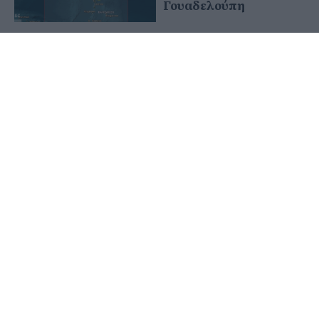
Ρίχτερ στη
Γουαδελούπη
18 Ιανουαρίου 2023
Σεισμός 7,1 Ρίχτερ στα
ανοιχτά της Ινδονησίας
– Δεν υπάρχει φόβος
για τσουνάμι
12 Ιανουαρίου 2023
Συνεδριάζει το
απόγευμα η επιτροπή
εκτίμησης σεισμικού
κινδύνου του ΟΑΣΠ
05 Ιανουαρίου 2023
Αισθητός μέχρι την
Ινδία ισχυρός σεισμός
στο Αφγανιστάν