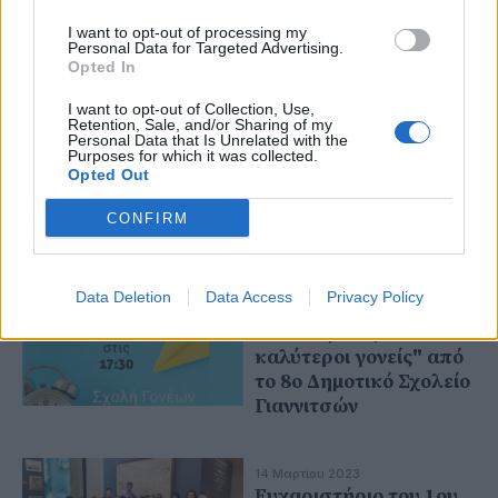
22 Μαρτίου 2023
25η Μαρτίου: Πώς θα
I want to opt-out of processing my
Personal Data for Targeted Advertising.
εορτασθεί η επέτειος
Opted In
στα σχολεία -
Αναλυτικά η εγκύκλιος
I want to opt-out of Collection, Use,
Retention, Sale, and/or Sharing of my
Personal Data that Is Unrelated with the
Purposes for which it was collected.
17 Μαρτίου 2023
Opted Out
Χρονικό από τις
καταλήψεις των
CONFIRM
Σχολείων
Data Deletion
Data Access
Privacy Policy
17 Μαρτίου 2023
"Για να γίνουμε
καλύτεροι γονείς" από
το 8ο Δημοτικό Σχολείο
Γιαννιτσών
14 Μαρτίου 2023
Ευχαριστήριο του 1ου