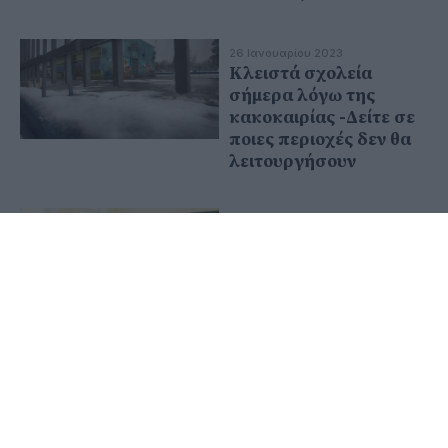
26 Ιανουαρίου 2023
Κλειστά σχολεία
σήμερα λόγω της
κακοκαιρίας -Δείτε σε
ποιες περιοχές δεν θα
λειτουργήσουν
20 Ιανουαρίου 2023
Τα παιδιά που
γεννήθηκαν πρόωρα,
τείνουν να έχουν
χειρότερους βαθμούς
στο σχολείο
13 Ιανουαρίου 2023
Πάτρα: Μαθητές
κυνηγούσαν καθηγητή,