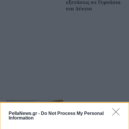
εξετάσεις σε Γυμνάσια
και Λύκεια
05 Απριλίου 2023
Ξεσπά κατά του
PellaNews.gr -
Do Not Process My Personal
σχολείου η μητέρα του
Information
μαθητή που έπεσε θύμα
bullying