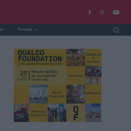
ία
Τοπικά