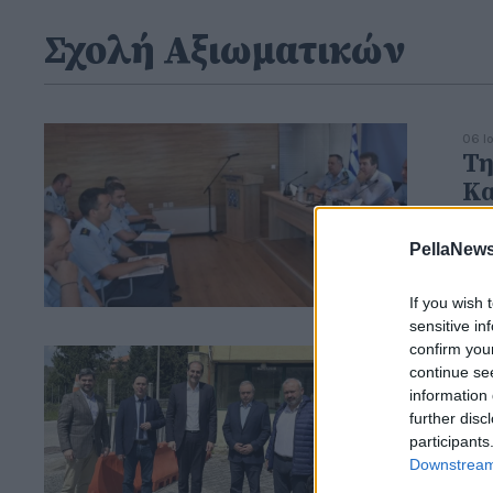
Σχολή Αξιωματικών
06 Ι
Τη
Κα
Χρ
PellaNews
If you wish 
sensitive in
confirm you
22 Α
continue se
Επ
information 
Δο
further disc
participants
Δή
Downstream 