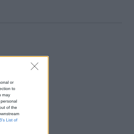
sonal or
ection to
ou may
 personal
out of the
 downstream
B’s List of