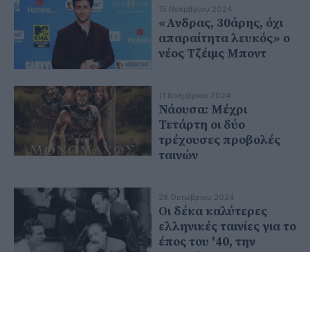
15 Νοεμβρίου 2024
«Ανδρας, 30άρης, όχι
απαραίτητα λευκός» ο
νέος Τζέιμς Μποντ
11 Νοεμβρίου 2024
Νάουσα: Μέχρι
Τετάρτη οι δύο
τρέχουσες προβολές
ταινών
28 Οκτωβρίου 2024
Οι δέκα καλύτερες
ελληνικές ταινίες για το
έπος του '40, την
κατοχή και την
αντίσταση