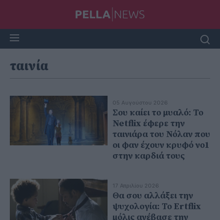
ταινία
05 Αυγούστου 2026
Σου καίει το μυαλό: Το
Netflix έφερε την
ταινιάρα του Νόλαν που
οι φαν έχουν κρυφό νο1
στην καρδιά τους
17 Απριλίου 2026
Θα σου αλλάξει την
ψυχολογία: Το Ertflix
μόλις ανέβασε την