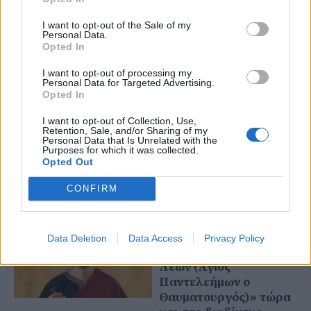
I want to opt-out of the Sale of my
14 Οκτωβρίου 2025
Personal Data.
Γιαννιτσά: Αύριο
Opted In
(15/10) η παρουσίαση
I want to opt-out of processing my
της ταινίας που θα
Personal Data for Targeted Advertising.
γυριστεί για τον
Opted In
Μακεδονικό Αγώνα
I want to opt-out of Collection, Use,
Retention, Sale, and/or Sharing of my
Personal Data that Is Unrelated with the
Purposes for which it was collected.
11 Οκτωβρίου 2025
Opted Out
Στην Πέλλα θα
γυριστεί ταινία για τον
CONFIRM
Μακεδονικό Αγώνα!
Data Deletion
Data Access
Privacy Policy
31 Ιουλίου 2025
Γιαννιτσά: «Ο Ελεήμων
Λέων (Άγιος
Παντελεήμων ο
Θαυματουργός)» τώρα