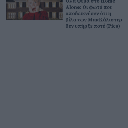
Όλα ψέμα στο Home
Alone: Οι φωτό που
αποδεικνύουν ότι η
βίλα των MακΚάλιστερ
δεν υπήρξε ποτέ (Pics)