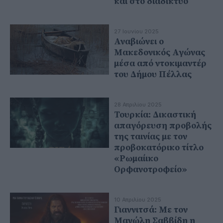
και στο διαδίκτυο
27 Ιουνίου 2025
Αναβιώνει ο
Μακεδονικός Αγώνας
μέσα από ντοκιμαντέρ
του Δήμου Πέλλας
28 Απριλίου 2025
Τουρκία: Δικαστική
απαγόρευση προβολής
της ταινίας με τον
προβοκατόρικο τίτλο
«Ρωμαίικο
Ορφανοτροφείο»
10 Απριλίου 2025
Γιαννιτσά: Με τον
Μανώλη Σαββίδη η