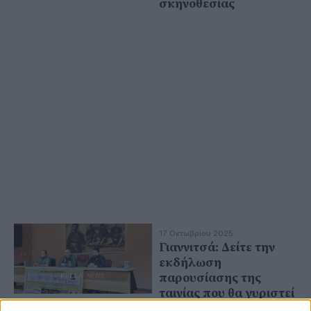
σκηνοθεσίας
17 Οκτωβρίου 2025
Γιαννιτσά: Δείτε την
εκδήλωση
παρουσίασης της
ταινίας που θα γυριστεί
για τον Μακεδονικό