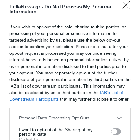
Αγώνα (video)
PellaNews.gr -
Do Not Process My Personal
Information
17 Οκτωβρίου 2025
If you wish to opt-out of the sale, sharing to third parties, or
Γιαννιτσά: Το μεγαλείο
processing of your personal or sensitive information for
του "Μακεδονικού
targeted advertising by us, please use the below opt-out
Αγώνα" μέσα από το
section to confirm your selection. Please note that after your
"Στοιχειό του Βάλτου"
opt-out request is processed you may continue seeing
interest-based ads based on personal information utilized by
us or personal information disclosed to third parties prior to
your opt-out. You may separately opt-out of the further
disclosure of your personal information by third parties on the
IAB’s list of downstream participants. This information may
also be disclosed by us to third parties on the
IAB’s List of
Downstream Participants
that may further disclose it to other
third parties.
Personal Data Processing Opt Outs
I want to opt-out of the Sharing of my
personal data.
Opted In