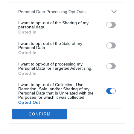
26 Μαΐου 2024
Personal Data Processing Opt Outs
Τελικός παρωδία στον
Βόλο με μια ΕΠΟ των
I want to opt-out of the Sharing of my
personal data.
λάθος επιλογών
Opted In
I want to opt-out of the Sale of my
Personal Data.
11 Μαΐου 2024
Opted In
Την Δευτέρα (13/5) η
πρώτη επιτελική
I want to opt-out of processing my
σύσκεψη για τον
Personal Data for Targeted Advertising.
σχεδιασμό των μέτρων
Opted In
ασφαλείας για τον
I want to opt-out of Collection, Use,
τελικό στην Ν.
Retention, Sale, and/or Sharing of my
Φιλαδέλφεια!
Personal Data that Is Unrelated with the
Purposes for which it was collected.
Opted Out
11 Μαρτίου 2024
CONFIRM
Με την Γιαννιτσώτισα
Χατζηπαρασίδου ο
ΠΑΟΚ για την "κούπα"