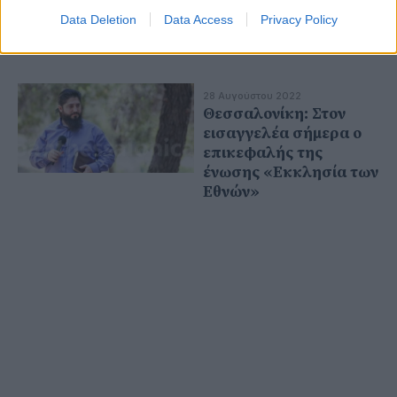
Θρησκευτικών στην
Data Deletion
Data Access
Privacy Policy
προεκλογική
επικαιρότητα!
28 Αυγούστου 2022
Θεσσαλονίκη: Στον
εισαγγελέα σήμερα ο
επικεφαλής της
ένωσης «Εκκλησία των
Εθνών»