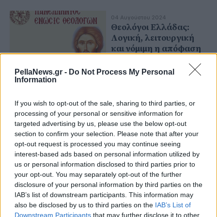
04 Αυγούστου 2024
Θεολόγοι Ελλάδας:
Λογική, λειτουργική
και νόμιμη η απόφαση
για εναλλακτικό
μάθημα Ηθικής
PellaNews.gr -
Do Not Process My Personal
Information
04 Αυγούστου 2024
If you wish to opt-out of the sale, sharing to third parties, or
Πανελλήνια Ένωση
processing of your personal or sensitive information for
Θεολόγων (ΠΕΘ):
targeted advertising by us, please use the below opt-out
Λογική, λειτουργική
section to confirm your selection. Please note that after your
και νόμιμη η απόφαση
opt-out request is processed you may continue seeing
για εναλλακτικό
interest-based ads based on personal information utilized by
μάθημα Ηθικής
us or personal information disclosed to third parties prior to
your opt-out. You may separately opt-out of the further
disclosure of your personal information by third parties on the
04 Νοεμβρίου 2023
IAB’s list of downstream participants. This information may
Πανελλήνια Ένωση
also be disclosed by us to third parties on the
IAB’s List of
Θεολόγων (ΠΕΘ) προς
Downstream Participants
that may further disclose it to other