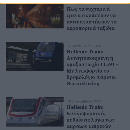
17 Νοεμβρίου 2023
Πως τα νυχτερινά
τρένα σκοπεύουν να
αντικαταστήσουν τα
αεροπορικά ταξίδια
07 Σεπτεμβρίου 2023
Hellenic Train:
Ακινητοποιημένη η
αμαξοστοιχία 11591 -
Με λεωφορεία το
δρομολόγιο Λάρισα-
Θεσσαλονίκη
06 Σεπτεμβρίου 2023
Hellenic Train:
Κυκλοφοριακές
ρυθμίσεις λόγω των
ακραίων καιρικών