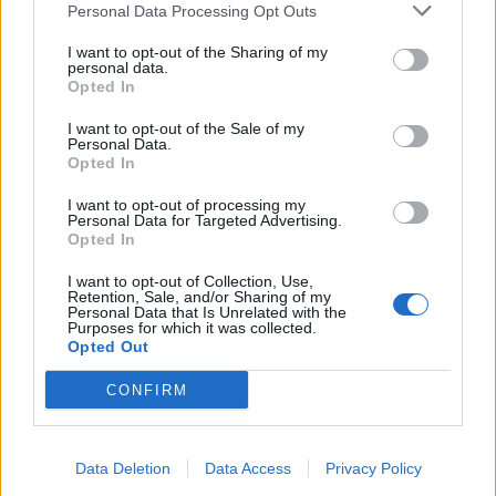
Personal Data Processing Opt Outs
I want to opt-out of the Sharing of my
personal data.
Opted In
20 Δεκεμβρίου 2024
I want to opt-out of the Sale of my
Hellenic Train: Στάση
Personal Data.
εργασίας στα τρένα
Opted In
σήμερα - Τι θα συμβεί
με τα δρομολόγια
I want to opt-out of processing my
Personal Data for Targeted Advertising.
Opted In
17 Οκτωβρίου 2024
I want to opt-out of Collection, Use,
Hellenic Train: Το
Retention, Sale, and/or Sharing of my
Personal Data that Is Unrelated with the
περιστατικό με τον
Purposes for which it was collected.
Προαστιακό
Opted Out
«διερευνάται» -
Απομακρύνθηκε ο
CONFIRM
σταθμάρχης για
επανεκπαίδευση
Data Deletion
Data Access
Privacy Policy