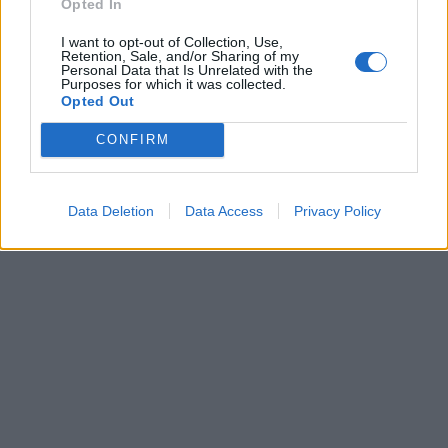
Opted In
Γεωργούλη: Υπήρχαν
φήμες για «κακή
I want to opt-out of Collection, Use,
συμπεριφορά» το 2022,
Retention, Sale, and/or Sharing of my
Personal Data that Is Unrelated with the
ο ΣΥΡΙΖΑ δεν το
Purposes for which it was collected.
άφησε έτσι
Opted Out
CONFIRM
03 Ιανουαρίου 2023
Στο νοσοκομείο με
πνευμονία η Πόπη
Data Deletion
Data Access
Privacy Policy
Τσαπανίδου