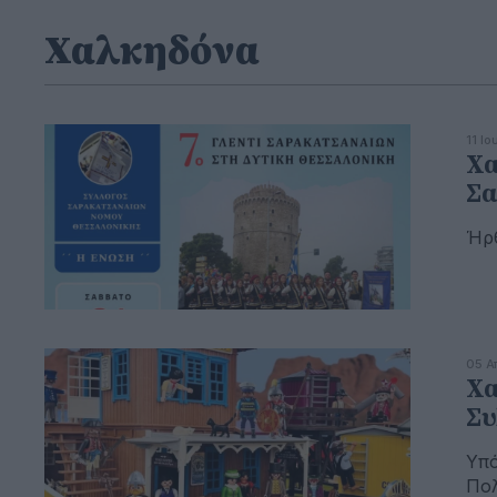
Χαλκηδόνα
11 Ι
Χα
Σα
Ήρθ
05 Α
Χα
Συ
Υπό
Πολ