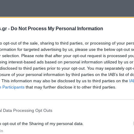
.gr -
Do Not Process My Personal Information
εκεμβρίου 2024
λκηδόνα: Ένα διαδημοτικό παραδοσιακό
to opt-out of the sale, sharing to third parties, or processing of your per
έντι νεολαίας
formation for targeted advertising by us, please use the below opt-out s
r selection. Please note that after your opt-out request is processed y
 εξαιρετική πολιτιστική διαδρομή.
eing interest-based ads based on personal information utilized by us or
disclosed to third parties prior to your opt-out. You may separately opt-
losure of your personal information by third parties on the IAB’s list of
. This information may also be disclosed by us to third parties on the
IA
Participants
that may further disclose it to other third parties.
ουνίου 2024
γασίες ασφαλτόστρωσης στην Ε.Ο.2
σσαλονίκης – Έδεσσας από την
l Data Processing Opt Outs
ριφέρεια Κεντρικής Μακεδονίας
o opt-out of the Sharing of my personal data.
In