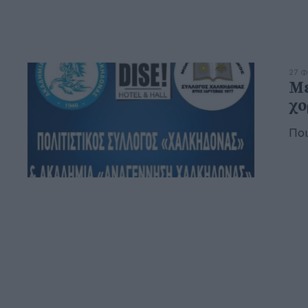
27 Φ
Με
χο
Ποι