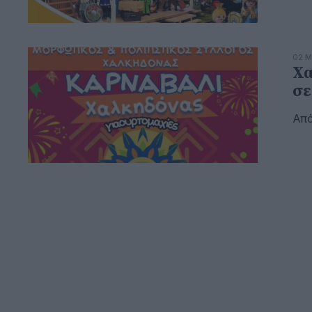
02 Μ
Χα
σε
Από