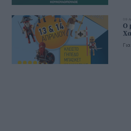
09 Α
Ο 
Χα
Για