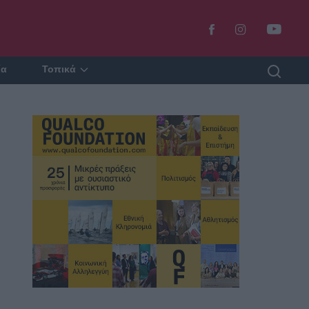
ία
Τοπικά