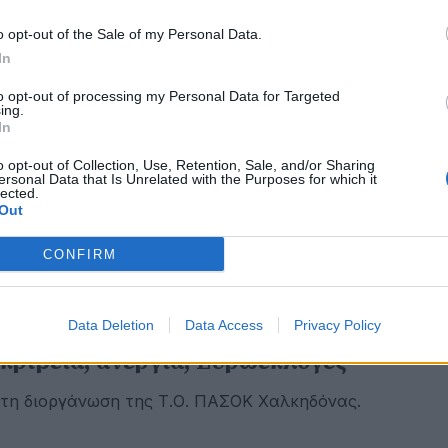
o opt-out of the Sale of my Personal Data.
In
αΐου 2024
σσαλονίκη: Κάθειρξη 8 ετών και 9 μηνώ
to opt-out of processing my Personal Data for Targeted
ing.
ο μητροκτόνο της Χαλκηδόνας - «Το έκα
In
α να τη λυτρώσω»
o opt-out of Collection, Use, Retention, Sale, and/or Sharing
ersonal Data that Is Unrelated with the Purposes for which it
κατηγορητήριο.
lected.
Out
CONFIRM
πριλίου 2024
Data Deletion
Data Access
Privacy Policy
Κουκουλόπουλος στην Χαλκηδόνα:
κρίβεια, ανεργία, Ευρωεκλογές"
τη διοργάνωση της Τ.Ο. ΠΑΣΟΚ Χαλκηδόνας.