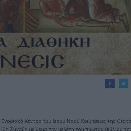
ο Ενοριακό Κέντρο του Ιερού Ναού Κοιμήσεως της Θεοτ
10η Σύναξη με θέμα την μελέτη του πρώτου βιβλίου τη