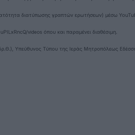
δυνατότητα διατύπωσης γραπτών ερωτήσεων) μέσω YouTu
uPILxRncQ/videos όπου και παραμένει διαθέσιμη.
δρ.Θ.), Υπεύθυνος Τύπου της Ιεράς Μητροπόλεως Εδέσσ