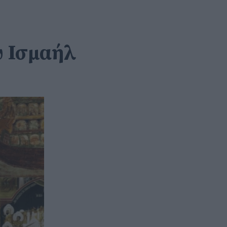
υ Ισμαήλ