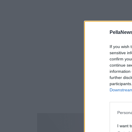
PellaNews
If you wish 
sensitive in
confirm you
continue se
information 
further disc
participants
Downstream 
Persona
I want t