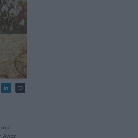
όκου
ς Αγίας