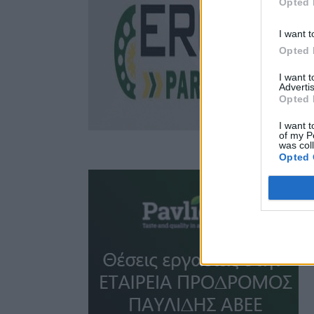
Opted 
I want t
Opted 
I want 
Advertis
Opted 
I want t
of my P
was col
Opted 