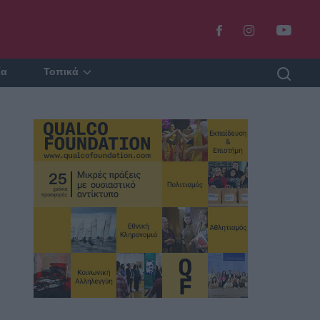
ία
Τοπικά