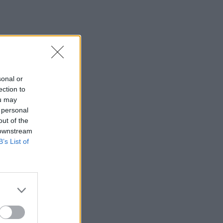
sonal or
ection to
ou may
 personal
out of the
 downstream
B’s List of