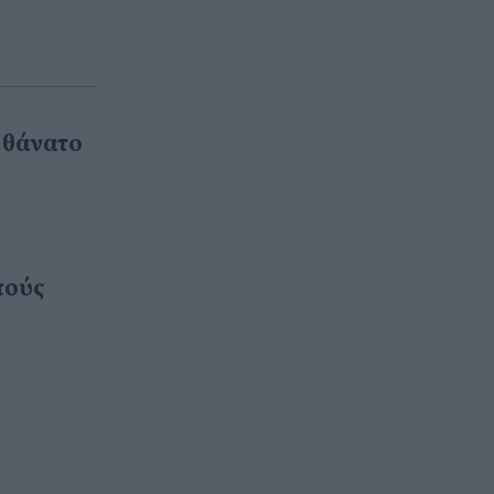
 θάνατο
πούς