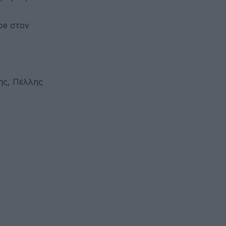
be στον
ης, Πέλλης