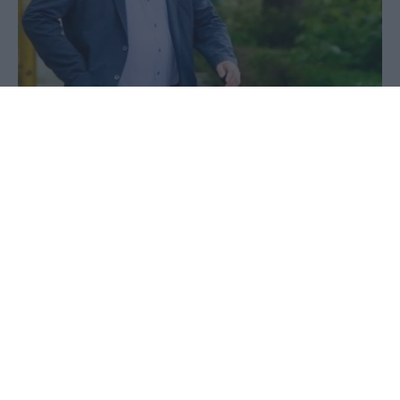
02 Ιουνίου 2020 - 15:10
PellaNews Team
Ένας χρόνος πέρασε από την ημέρα που ο
Δημήτρης Γιάννου επανεξελέγη για τρίτη φορά
Δήμαρχος Έδεσσας.
Ο Δημήτρης Γιάννου προέβη στην ακόλουθη
ανάρτηση στα social media θέλοντας να
ευχαριστήσει τους δημότες που τον