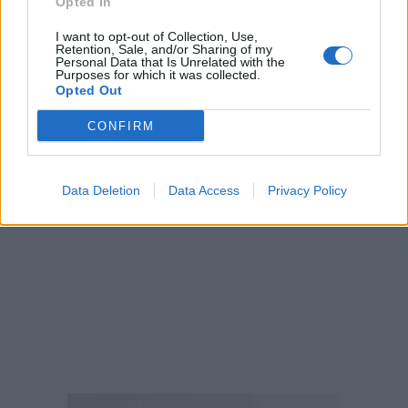
Επιστημονικά Υπ. Κέντρου Πρόληψης «Όραμα»
Opted In
I want to opt-out of Collection, Use,
Retention, Sale, and/or Sharing of my
Personal Data that Is Unrelated with the
Purposes for which it was collected.
Opted Out
CONFIRM
Data Deletion
Data Access
Privacy Policy