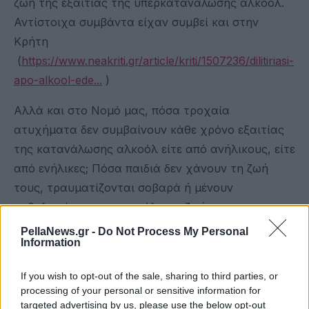
ζωή της εξαιτίας της υπερκατανάλωσης αλκοόλ.
Αντίστοιχα συμβάντα είχαν συμβεί και στην
Κρήτη
(
https://www.neakriti.gr/article/kriti/1507236/dilitiriasi-
apo-alkool-ede...
)
Αλλά και στο Νομό μας, πόσα τροχαία
ατυχήματα δεν συμβαίνουν κάθε χρόνο εξαιτίας
της κατανάλωσης αλκοόλ είτε από ανήλικους, είτε
από ενήλικες; Πόσα παιδιά δεν χάνουν τη ζωή
τους, τραυματίζονται σοβαρά ή μένουν
καθηλωμένα για την υπόλοιπη ζωή τους;
PellaNews.gr -
Do Not Process My Personal
Πέρα από τις ενημερώσεις που πραγματοποιούμε
Information
σε σχολεία και μαθητές καλούμε τους γονείς,
τους συλλόγους γονέων και κηδεμόνων, τους
If you wish to opt-out of the sale, sharing to third parties, or
processing of your personal or sensitive information for
πολιτιστικούς συλλόγους του νομού που
targeted advertising by us, please use the below opt-out