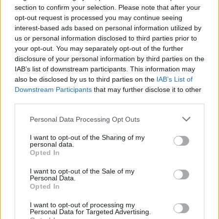
διοργανώνουν διάφορες γιορτές (π.χ. γιορτή
section to confirm your selection. Please note that after your
τσίπουρου αλλά και άλλες), τους
opt-out request is processed you may continue seeing
interest-based ads based on personal information utilized by
καταστηματάρχες στα σούπερ μάρκετ, στα
us or personal information disclosed to third parties prior to
περίπτερα, στα νυχτερινά μαγαζιά, αλλά και τις
your opt-out. You may separately opt-out of the further
αρμόδιες ελεγκτικές αρχές σε μία Συμμαχία για
disclosure of your personal information by third parties on the
IAB’s list of downstream participants. This information may
την Προστασία των Μαθητών.
also be disclosed by us to third parties on the
IAB’s List of
Downstream Participants
that may further disclose it to other
Εμείς σαν Κέντρο Πρόληψης θα συμπληρώνουμε
third parties.
την ημέρα αυτή κατά του καπνίσματος και Κατά
Personal Data Processing Opt Outs
της Παράνομης διάθεσης Αλκοόλ σε Ανηλίκους...
Έτσι για υπενθύμιση...
I want to opt-out of the Sharing of my
personal data.
Opted In
I want to opt-out of the Sale of my
Λάζαρος Σιάντσης
Personal Data.
Opted In
Κλινικός Ψυχολόγος – Ψυχοθεραπευτής
I want to opt-out of processing my
Personal Data for Targeted Advertising.