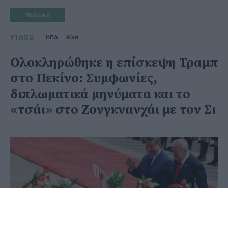
Πολιτική
#TAGS
ΗΠΑ
Κίνα
Ολοκληρώθηκε η επίσκεψη Τραμπ
στο Πεκίνο: Συμφωνίες,
διπλωματικά μηνύματα και το
«τσάι» στο Ζονγκνανχάι με τον Σι