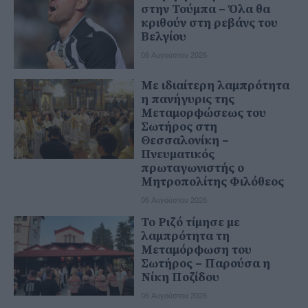
στην Τούμπα – Όλα θα
κριθούν στη ρεβάνς του
Βελγίου
06 Αυγούστου 2026
Με ιδιαίτερη λαμπρότητα
η πανήγυρις της
Μεταμορφώσεως του
Σωτήρος στη
Θεσσαλονίκη –
Πνευματικός
πρωταγωνιστής ο
Μητροπολίτης Φιλόθεος
06 Αυγούστου 2026
Το Ριζό τίμησε με
λαμπρότητα τη
Μεταμόρφωση του
Σωτήρος – Παρούσα η
Νίκη Ποζίδου
06 Αυγούστου 2026