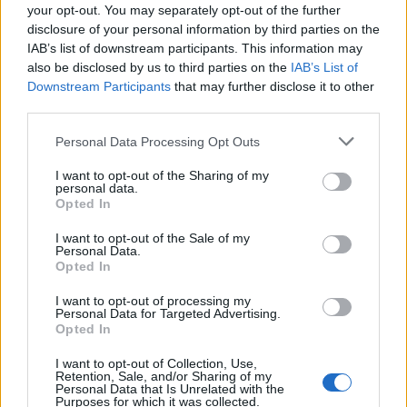
στις ευρωπαϊκές πολιτικές διαδικασίες, δίνοντάς
your opt-out. You may separately opt-out of the further
τους ουσιαστικό ρόλο στη διαμόρφωση πολιτικών
disclosure of your personal information by third parties on the
IAB’s list of downstream participants. This information may
που επηρεάζουν το μέλλον τους. Τα
also be disclosed by us to third parties on the
IAB’s List of
συμπεράσματα της συζήτησης θα συμβάλουν
Downstream Participants
that may further disclose it to other
άμεσα στην ανάπτυξη μελλοντικών πρωτοβουλιών
third parties.
της ΕΕ, διασφαλίζοντας ότι οι φωνές των νέων
Personal Data Processing Opt Outs
ενσωματώνονται στη χάραξη πολιτικής.
I want to opt-out of the Sharing of my
personal data.
Opted In
I want to opt-out of the Sale of my
Personal Data.
Opted In
I want to opt-out of processing my
Personal Data for Targeted Advertising.
Opted In
I want to opt-out of Collection, Use,
Retention, Sale, and/or Sharing of my
Personal Data that Is Unrelated with the
Purposes for which it was collected.