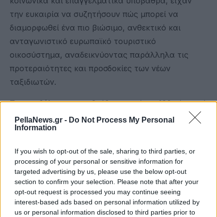
κοινωνικά και επαγγελματικά υπόβαθρα, είχαν
την ευκαιρία να συζητήσουν πώς μπορεί να
διαμορφωθεί ένα πιο βιώσιμο, ανθεκτικό και
ανταγωνιστικό ευρωπαϊκό τουριστικό
οικοσύστημα, αναδεικνύοντας παράλληλα τις
προτεραιότητες και προσδοκίες των νέων
ταξιδιωτών.
Στην εκδήλωση παραβρέθηκαν επίσης 100 νέοι από
την Ελλάδα, οι οποίοι είχαν τη δυνατότητα να
PellaNews.gr -
Do Not Process My Personal
Information
συμμετέχουν ενεργά μέσω ερωτήσεων και
απαντήσεων με τη χρήση της πλατφόρμας Slido.
If you wish to opt-out of the sale, sharing to third parties, or
processing of your personal or sensitive information for
Ο Διάλογος Νεολαίας είχε οχτώ θεματικές
targeted advertising by us, please use the below opt-out
ενότητες για τον τουρισμό, ενώ ως πρωτοβουλία
section to confirm your selection. Please note that after your
εντάσσεται στην προσπάθεια της Ευρωπαϊκής
opt-out request is processed you may continue seeing
interest-based ads based on personal information utilized by
Επιτροπής να ενισχύσει τη συμμετοχή των νέων
us or personal information disclosed to third parties prior to