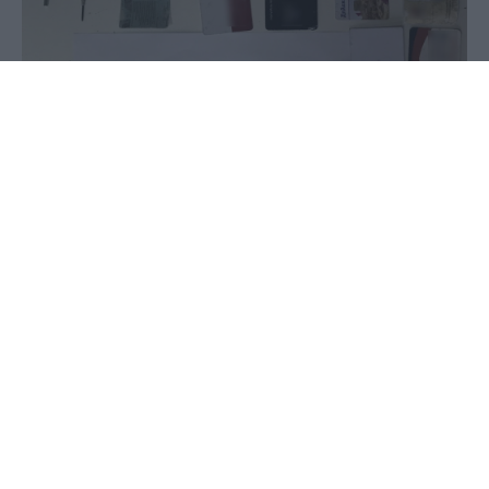
08 Ιουλίου 2020 - 11:53
PellaNews Team
Συνελήφθη επ’ αυτοφώρω προχθές (6 Ιουλίου
2020) το μεσημέρι στις Σέρρες από αστυνομικούς
της Υποδιεύθυνσης Ασφάλειας Σερρών και της
Ομάδας ΔΙ.ΑΣ., ένας ημεδαπός άνδρας, για τα
αδικήματα της απόπειρας ληστείας, κλοπής και
παράνομης οπλοκατοχής.
Ειδικότερα, ο προαναφερόμενος άνδρας μπήκε
παράνομα σε διαμέρισμα στην πόλη των Σερρών