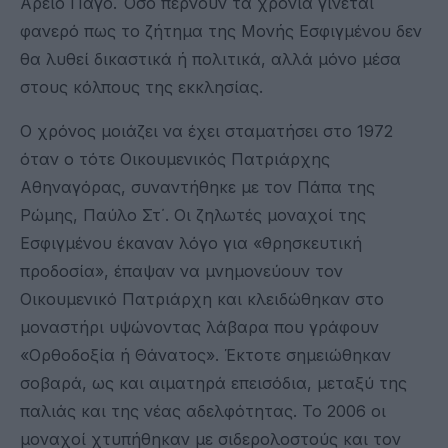
Άρειο Πάγο. Όσο περνούν τα χρόνια γίνεται
φανερό πως το ζήτημα της Μονής Εσφιγμένου δεν
θα λυθεί δικαστικά ή πολιτικά, αλλά μόνο μέσα
στους κόλπους της εκκλησίας.
Ο χρόνος μοιάζει να έχει σταματήσει στο 1972
όταν ο τότε Οικουμενικός Πατριάρχης
Αθηναγόρας, συναντήθηκε με τον Πάπα της
Ρώμης, Παύλο Στ΄. Οι ζηλωτές μοναχοί της
Εσφιγμένου έκαναν λόγο για «θρησκευτική
προδοσία», έπαψαν να μνημονεύουν τον
Οικουμενικό Πατριάρχη και κλειδώθηκαν στο
μοναστήρι υψώνοντας λάβαρα που γράφουν
«Ορθοδοξία ή Θάνατος». Έκτοτε σημειώθηκαν
σοβαρά, ως και αιματηρά επεισόδια, μεταξύ της
παλιάς και της νέας αδελφότητας. Το 2006 οι
μοναχοί χτυπήθηκαν με σιδερολοστούς και τον