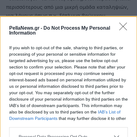
περισσότερους από μια μικρή ομάδα καταληψιών,
για λόγους όπως π.χ. ξέπλυμα βρώμικου
χρήματος, λαθρεμπόριο παντός είδους, απόκρυψη
PellaNews.gr -
Do Not Process My Personal
ποινικών εγκληματιών, κ.λ.π», αναφέρει ο κ.
Information
Βαρθολομαίος στις δηλώσεις του.
If you wish to opt-out of the sale, sharing to third parties, or
processing of your personal or sensitive information for
Πόσοι όμως είναι οι «καταληψίες» της Μονής και
targeted advertising by us, please use the below opt-out
πόσοι οι «άλλοι»; Οι μεν πρώτοι υποστηρίζουν ότι
section to confirm your selection. Please note that after your
118 μοναχοί βρίσκονται εντός του ιστορικού
opt-out request is processed you may continue seeing
interest-based ads based on personal information utilized by
μοναστηριού, ενώ η νόμιμη αδελφότητα αριθμεί
us or personal information disclosed to third parties prior to
μόλις 5 άτομα. «Ο αριθμός των παρανόμων δεν
your opt-out. You may separately opt-out of the further
δικαιολογεί, ούτε νομιμοποιεί την παρανομία.
disclosure of your personal information by third parties on the
IAB’s list of downstream participants. This information may
Εντός του κατειλημμένου κεντρικού κτιρίου της
also be disclosed by us to third parties on the
IAB’s List of
Μονής εγκαταβιούν παρανόμως ως καταληψίες
Downstream Participants
that may further disclose it to other
περίπου 35 άτομα και κάποια επιπλέον άτομα ως
third parties.
έμμισθοι φύλακες των χώρων κατάληψης και
Personal Data Processing Opt Outs