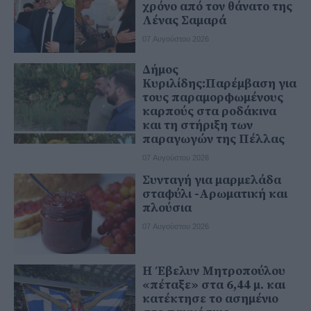
χρόνο από τον θάνατο της
Λένας Σαμαρά
07 Αυγούστου 2026
Δήμος
Κυριλίδης:Παρέμβαση για
τους παραμορφωμένους
καρπούς στα ροδάκινα
και τη στήριξη των
παραγωγών της Πέλλας
07 Αυγούστου 2026
Συνταγή για μαρμελάδα
σταφύλι -Αρωματική και
πλούσια
07 Αυγούστου 2026
Η Έβελυν Μητροπούλου
«πέταξε» στα 6,44 μ. και
κατέκτησε το ασημένιο