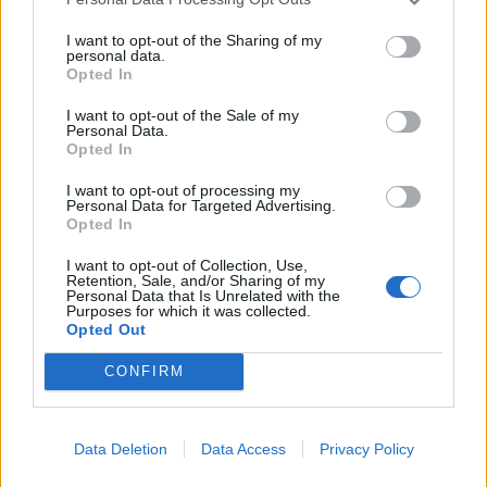
σωματοφύλακες…η αδελφότητα της Μονής μας
I want to opt-out of the Sharing of my
αριθμεί σήμερα περί τα 25 άτομα, αριθμός ο
personal data.
οποίος αυξάνεται», απαντά ο κ. Βαρθολομαίος. Οι
Opted In
αριθμοί έχουν ίσως την μικρότερη σημασία στο
I want to opt-out of the Sale of my
Personal Data.
ζήτημα της Μονής Εσφιγμένου. Και οι δύο πλευρές
Opted In
συγκεντρώνουν φανατικούς πιστούς που
I want to opt-out of processing my
ανταλλάσσουν ακόμη και μεταξύ τους ύβρεις και
Personal Data for Targeted Advertising.
κατηγορίες που δεν συνάδουν με το πνεύμα και το
Opted In
γράμμα της ορθόδοξης εκκλησίας γενικότερα και
I want to opt-out of Collection, Use,
Retention, Sale, and/or Sharing of my
του Αγίου Όρους ειδικότερα. Κι επειδή η
Personal Data that Is Unrelated with the
Purposes for which it was collected.
εκκρεμότητα παραμένει εδώ και σχεδόν μισό
Opted Out
αιώνα, ίσως θα έπρεπε να αναζητηθούν άλλοι
CONFIRM
τρόποι επίλυσής του, μέσα στους κόλπους της
εκκλησίας.
Data Deletion
Data Access
Privacy Policy
Πηγή: ethnos.gr