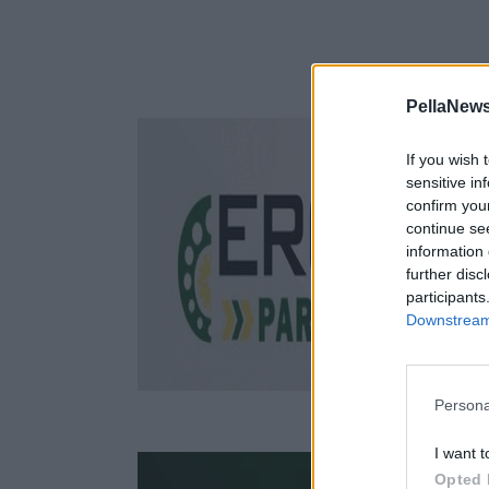
PellaNews
If you wish 
sensitive in
confirm you
continue se
information 
further disc
participants
Downstream 
Persona
I want t
Opted 