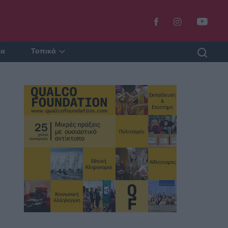
ία
Τοπικά