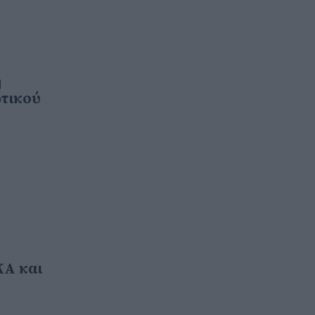
η
ωτικού
ΚΑ και