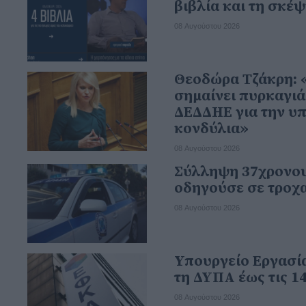
βιβλία και τη σκέ
08 Αυγούστου 2026
Θεοδώρα Τζάκρη: 
σημαίνει πυρκαγιά
ΔΕΔΔΗΕ για την υ
κονδύλια»
08 Αυγούστου 2026
Σύλληψη 37χρονου
οδηγούσε σε τροχ
08 Αυγούστου 2026
Υπουργείο Εργασία
τη ΔΥΠΑ έως τις 1
08 Αυγούστου 2026