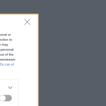
sonal or
ection to
ou may
 personal
out of the
 downstream
B’s List of