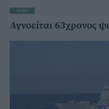
Ελλάδα
Αγνοείται 63χρονος ψ