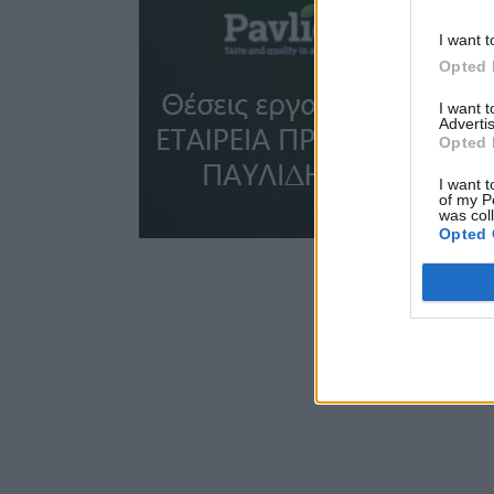
I want t
Opted 
I want 
Advertis
Opted 
I want t
of my P
was col
Opted 