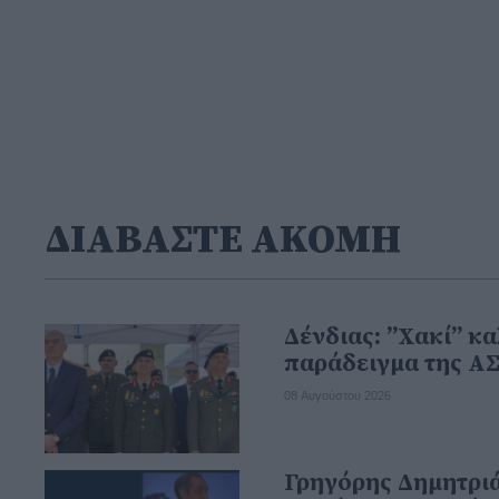
ΔΙΑΒΑΣΤΕ ΑΚΟΜΗ
Δένδιας: ”Χακί” κα
παράδειγμα της Α
08 Αυγούστου 2026
Γρηγόρης Δημητριά