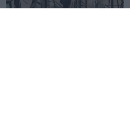
27 Ιανουαρίου 2026 - 09:44
PellaNews Team
Νεκρή εντοπίστηκε πριν από λίγα λεπτά και η
πέμπτη εργαζόμενη που αναζητούνταν στο
εργοστάσιο «Βιολάντα» στα Τρίκαλα μετά την
έκρηξη και τη φονική πυρκαγιά που ακολούθησε.
Η μεγάλη πυρκαγιά, η αιτία της οποίας ερευνάται,
προκάλεσε τον θάνατο συνολικά πέντε γυναικών.
newsbeast.gr