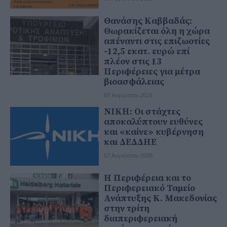
Θανάσης Καββαδάς:
Θωρακίζεται όλη η χώρα
απέναντι στις επιζωοτίες
-12,5 εκατ. ευρώ επί
πλέον στις 13
Περιφέρειες για μέτρα
βιοασφάλειας
07 Αυγούστου 2026
ΝΙΚΗ: Οι στάχτες
αποκαλύπτουν ευθύνες
και «καίνε» κυβέρνηση
και ΔΕΔΔΗΕ
07 Αυγούστου 2026
Η Περιφέρεια και το
Περιφερειακό Ταμείο
Ανάπτυξης Κ. Μακεδονίας
στην τρίτη
διαπεριφερειακή