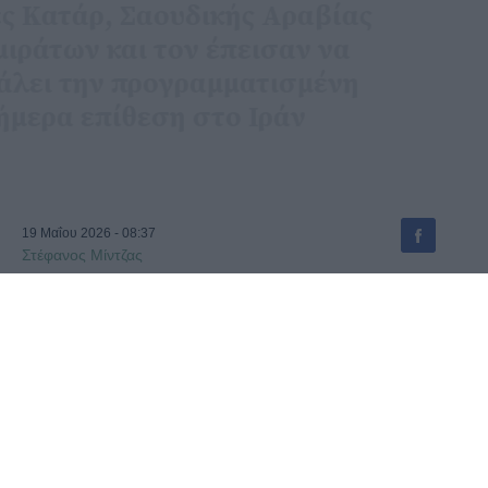
ηγέτες Κατάρ, Σαουδικής Αραβίας
και Εμιράτων και τον έπεισαν να
αναβάλει την προγραμματισμένη
για σήμερα επίθεση στο Ιράν
19 Μαΐου 2026 - 08:37
Στέφανος Μίντζας