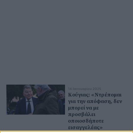
14 Ιανουαρίου 2025
Κούγιας: «Ντρέπομαι
για την απόφαση, δεν
μπορεί να με
προσβάλει
οποιοσδήποτε
εισαγγελέας»