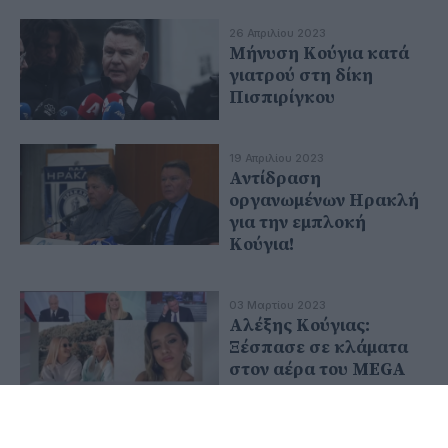
26 Απριλίου 2023
Μήνυση Κούγια κατά
γιατρού στη δίκη
Πισπιρίγκου
19 Απριλίου 2023
Αντίδραση
οργανωμένων Ηρακλή
για την εμπλοκή
Κούγια!
03 Μαρτίου 2023
Αλέξης Κούγιας:
Ξέσπασε σε κλάματα
στον αέρα του MEGA
14 Φεβρουαρίου 2023