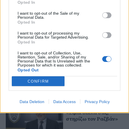
Opted In
03 Ιανουαρίου 2025
Κούγιας:
I want to opt-out of the Sale of my
«Στεναχωρήθηκαν που
Personal Data.
ανέλαβα τον
Opted In
Λουτσέσκου,
I want to opt-out of processing my
περαστικά σας και τα
Personal Data for Targeted Advertising.
υπόλοιπα στο
Opted In
Δικαστήριο»
I want to opt-out of Collection, Use,
Retention, Sale, and/or Sharing of my
Personal Data that Is Unrelated with the
02 Ιανουαρίου 2025
Purposes for which it was collected.
Κούγιας: «Τιμώρησαν
Opted Out
τον Λουτσέσκου για
CONFIRM
εξύβριση με video
χωρίς ήχο»!
Data Deletion
Data Access
Privacy Policy
02 Ιανουαρίου 2025
«Είμαι δίπλα σας,
στηρίζω τον Ραζβάν»