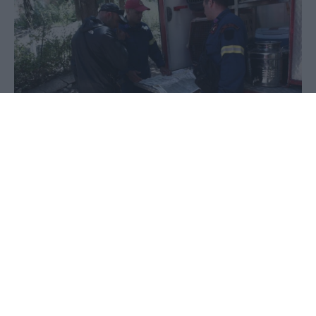
05 Ιουνίου 2020 - 10:12
PellaNews Team
Συνεχίζονται οι έρευνες στον Υμηττό για τον
54χρονο άνδρα που παραμένει αγνοούμενος από
το πρωί της Τετάρτης, όταν πήγε για περίπατο
στην περιοχή του Καρέα και χάθηκαν τα ίχνη του.
Η κινητοποίηση ΕΛΑΣ και Πυροσβεστικής είναι