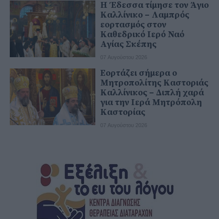
Η Έδεσσα τίμησε τον Άγιο
Καλλίνικο – Λαμπρός
εορτασμός στον
Καθεδρικό Ιερό Ναό
Αγίας Σκέπης
07 Αυγούστου 2026
Εορτάζει σήμερα ο
Μητροπολίτης Καστοριάς
Καλλίνικος – Διπλή χαρά
για την Ιερά Μητρόπολη
Καστορίας
07 Αυγούστου 2026