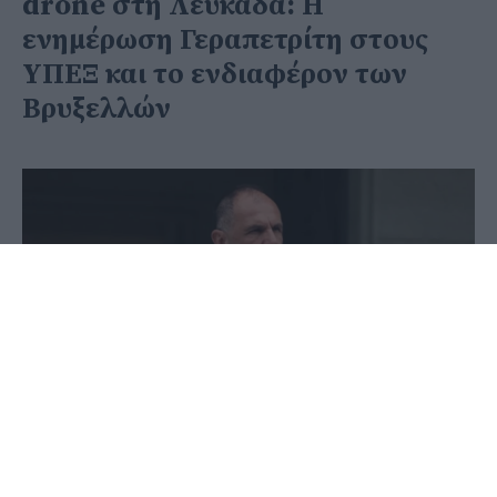
drone στη Λευκάδα: Η
ενημέρωση Γεραπετρίτη στους
ΥΠΕΞ και το ενδιαφέρον των
Βρυξελλών
11 Μαΐου 2026 - 19:23
PellaNews Team