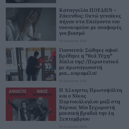
Καταγγελία ΠΟΕΔΗΝ –
Ζάκυνθος: Οκτώ γυναίκες
πήγαν στα Επείγοντα του
νοσοκομείου με αναφορές
για βιασμό
06 Αυγούστου 2026
Γιαννιτσά: Σώθηκε αφού
βρέθηκε η "θεά Τύχη"
δίπλα της! /Περιστατικό
με πρωταγωνιστή
μια...καραμέλα!
06 Αυγούστου 2026
Η Άλκηστις Πρωτοψάλτη
και ο Νίκος
Πορτοκάλογλου μαζί στη
Βέροια: Μία ξεχωριστή
μουσική βραδιά την 1η
Σεπτεμβρίου
06 Αυγούστου 2026