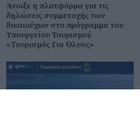
Άνοιξε η πλατφόρμα για τις
δηλώσεις συμμετοχής των
δικαιούχων στο πρόγραμμα του
Υπουργείου Τουρισμού
«Τουρισμός Για Όλους»
30 Ιουνίου 2020 - 09:56