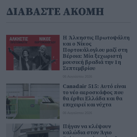
ΔΙΑΒΑΣΤΕ ΑΚΟΜΗ
Η Άλκηστις Πρωτοψάλτη
και ο Νίκος
Πορτοκάλογλου μαζί στη
Βέροια: Μία ξεχωριστή
μουσική βραδιά την 1η
Σεπτεμβρίου
06 Αυγούστου 2026
Canadair 515: Αυτό είναι
το νέο αεροσκάφος που
θα έρθει Ελλάδα και θα
επιχειρεί και νύχτα
06 Αυγούστου 2026
Πήγαν να κλέψουν
καλώδια στον Άγιο