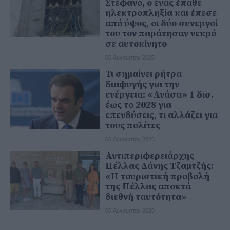
Στέφανο, ο ένας έπαθε
ηλεκτροπληξία και έπεσε
από ύψος, οι δύο συνεργοί
του τον παράτησαν νεκρό
σε αυτοκίνητο
06 Αυγούστου 2026
Τι σημαίνει ρήτρα
διαφυγής για την
ενέργεια: «Ανάσα» 1 δισ.
έως το 2028 για
επενδύσεις, τι αλλάζει για
τους πολίτες
06 Αυγούστου 2026
Αντιπεριφερειάρχης
Πέλλας Δάνης Τζαμτζής:
«Η τουριστική προβολή
της Πέλλας αποκτά
διεθνή ταυτότητα»
06 Αυγούστου 2026