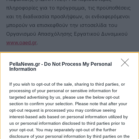
πληροφορίες για το πρόγραμμα, τις προϋποθέσεις
και τη διαδικασία προσλήψεων, οι ενδιαφερόμενοι
μπορούν να επισκεφθούν την ιστοσελίδα του
Οργανισμού Απασχόλησης Εργατικού Δυναμικού
www.oaed.gr
.
Πώς υποβάλλεται η αίτηση από τους υποψηφίους
PellaNews.gr -
Do Not Process My Personal
Information
Οι άνεργοι που επιθυμούν να συμμετάσχουν στη
διαδικασία πρέπει να συμπληρώσουν και να
If you wish to opt-out of the sale, sharing to third parties, or
υποβάλουν αποκλειστικά με ηλεκτρονικό τρόπο,
processing of your personal or sensitive information for
και ως πιστοποιημένοι χρήστες των ηλεκτρονικών
targeted advertising by us, please use the below opt-out
section to confirm your selection. Please note that after your
υπηρεσιών της διαδικτυακής πύλης του ΟΑΕΔ, με
opt-out request is processed you may continue seeing
τη χρήση των κωδικών πρόσβασης (Ονομασία
interest-based ads based on personal information utilized by
Χρήστη και Συνθηματικό), την ειδική αίτηση
us or personal information disclosed to third parties prior to
your opt-out. You may separately opt-out of the further
συμμέτοχης η οποία είναι αναρτημένη στην
disclosure of your personal information by third parties on the