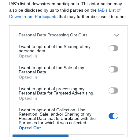
ιστοσελίδα του Οργανισμού (
www.oaed.gr
). Οι
IAB’s list of downstream participants. This information may
υποψήφιοι θα πρέπει να επιλέξουν μία (1) μόνο
also be disclosed by us to third parties on the
IAB’s List of
Downstream Participants
that may further disclose it to other
ειδικότητα τοποθέτησης και μέχρι τρεις (3)
third parties.
Επιβλέποντες Φορείς ή/και Υπηρεσίες
Τοποθέτησης.
Personal Data Processing Opt Outs
I want to opt-out of the Sharing of my
Στην ενότητα «Στοιχεία Επικοινωνίας» δηλώνουν
personal data.
Opted In
υποχρεωτικά τον αριθμό τηλεφώνου και τη
διεύθυνση ηλεκτρονικού ταχυδρομείου, εφόσον
I want to opt-out of the Sale of my
Personal Data.
υπάρχει, τα οποία είναι απαραίτητα για την
Opted In
έγκυρη και έγκαιρη επικοινωνία τους με την
I want to opt-out of processing my
Υπηρεσία (ΚΠΑ2). Διόρθωση ή τροποποίηση ή
Personal Data for Targeted Advertising.
Opted In
συμπλήρωση των ηλεκτρονικών αιτήσεων,
συμπλήρωση τυχόν ελλειπόντων στοιχείων –
I want to opt-out of Collection, Use,
Retention, Sale, and/or Sharing of my
δικαιολογητικών, έστω και συμπληρωματικών ή
Personal Data that Is Unrelated with the
Purposes for which it was collected.
διευκρινιστικών, επιτρέπεται με νέες ηλεκτρονικές
Opted Out
αιτήσεις, οι οποίες υποβάλλονται σε