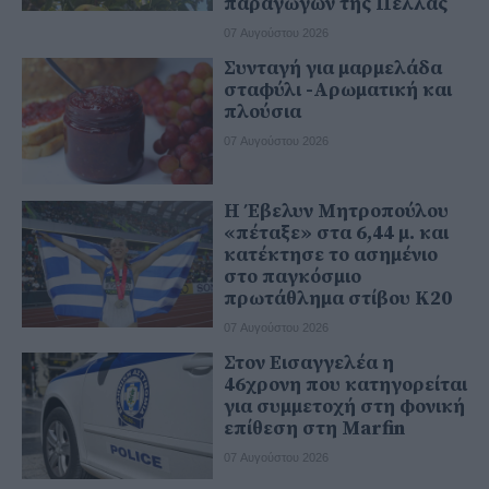
παραγωγών της Πέλλας
07 Αυγούστου 2026
Συνταγή για μαρμελάδα
σταφύλι -Αρωματική και
πλούσια
07 Αυγούστου 2026
Η Έβελυν Μητροπούλου
«πέταξε» στα 6,44 μ. και
κατέκτησε το ασημένιο
στο παγκόσμιο
πρωτάθλημα στίβου Κ20
07 Αυγούστου 2026
Στον Εισαγγελέα η
46χρονη που κατηγορείται
για συμμετοχή στη φονική
επίθεση στη Marfin
07 Αυγούστου 2026