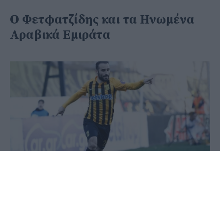
Ο Φετφατζίδης και τα Ηνωμένα
Αραβικά Εμιράτα
28 Μαΐου 2020 - 16:35
PellaNews Team