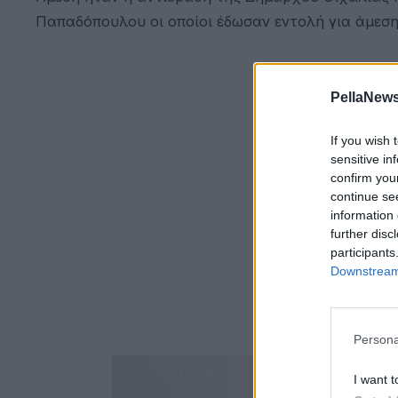
Παπαδόπουλου οι οποίοι έδωσαν εντολή για άμεσ
PellaNews
If you wish 
sensitive in
confirm you
continue se
information 
further disc
participants
Downstream 
Persona
I want t