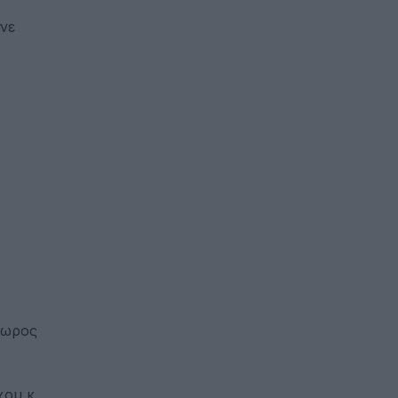
νε
δωρος
ου κ.