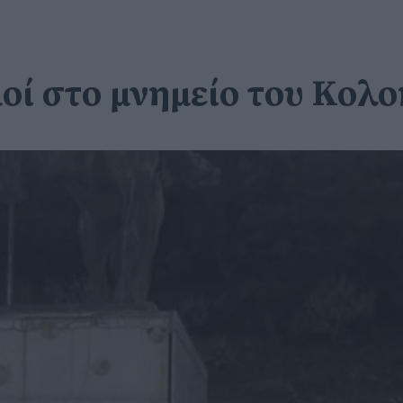
οί στο μνημείο του Κολ