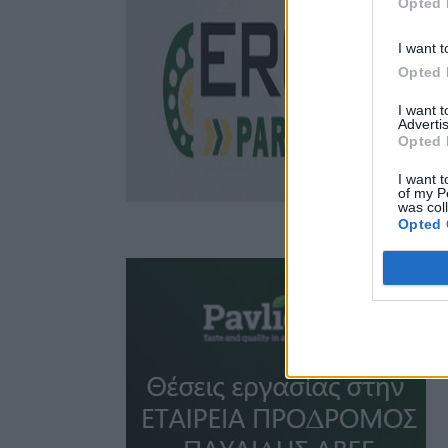
Opted 
I want t
Opted 
I want 
Advertis
Opted 
I want t
of my P
was col
Opted 