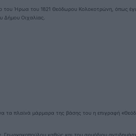
ίο του Ήρωα του 1821 Θεόδωρου Κολοκοτρώνη, όπως έγι
ου Δήμου Οιχαλίας.
μένα τα πλαϊνά μάρμαρα της βάσης του η επιγραφή «Θεό
κ. Γεωργακοπούλου καθώς και του αρμόδιου αντιδημάρχ