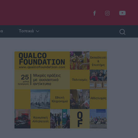
ία
Τοπικά