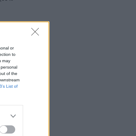
sonal or
ection to
ou may
 personal
out of the
 downstream
B’s List of