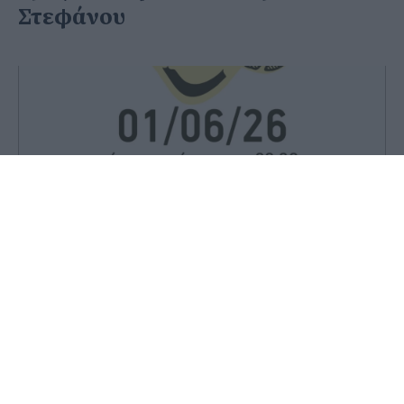
Στεφάνου
31 Μαΐου 2026 - 22:49
Στέφανος Μίντζας