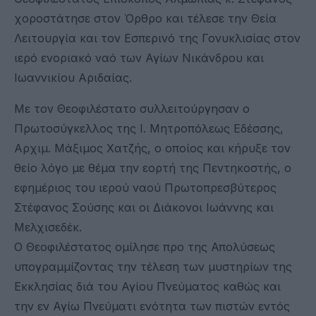
χοροστάτησε στον Όρθρο και τέλεσε την Θεία
Λειτουργία και τον Εσπερινό της Γονυκλισίας στον
ιερό ενοριακό ναό των Αγίων Νικάνδρου και
Ιωαννικίου Αριδαίας.
Με τον Θεοφιλέστατο συλλειτούργησαν ο
Πρωτοσύγκελλος της Ι. Μητροπόλεως Εδέσσης,
Αρχιμ. Μάξιμος Χατζής, ο οποίος και κήρυξε τον
θείο λόγο με θέμα την εορτή της Πεντηκοστής, ο
εφημέριος του ιερού ναού Πρωτοπρεσβύτερος
Στέφανος Σούσης και οι Διάκονοι Ιωάννης και
Μελχισεδέκ.
Ο Θεοφιλέστατος ομίλησε προ της Απολύσεως
υπογραμμίζοντας την τέλεση των μυστηρίων της
Εκκλησίας διά του Αγίου Πνεύματος καθώς και
την εν Αγίω Πνεύματι ενότητα των πιστών εντός